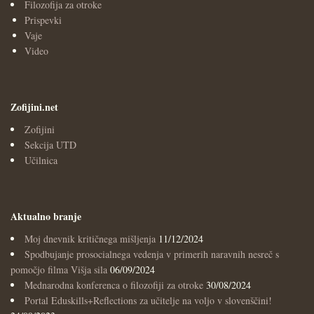
Filozofija za otroke
Prispevki
Vaje
Video
Zofijini.net
Zofijini
Sekcija UTD
Učilnica
Aktualno branje
Moj dnevnik kritičnega mišljenja
11/12/2024
Spodbujanje prosocialnega vedenja v primerih naravnih nesreč s
pomočjo filma Višja sila
06/09/2024
Mednarodna konferenca o filozofiji za otroke
30/08/2024
Portal Eduskills+Reflections za učitelje na voljo v slovenščini!