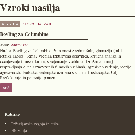
Vzroki nasilja
FILOZOFIJA
,
VAJE
4. 5. 2014
Bovling za Columbine
Avtor:
Janina Curk
Naslov Bovling za Columbine Primernost Srednja šola, gimnazija (od 1.
letnika naprej) Tema / vsebina Izkustvena delavnica, kritična analiza in
ocenjevanje filmske forme, sprejemanje vsebin ter izražanja mnenj in
razpravljanja o teh raznovrstnih filmskih vsebinah, agresivno vedenje, teorije
agresivnosti: biološka, vedenjska oziroma socialna, frustracijska. Cilji
Rreflektirajo in pojasnijo pomen...
več
Rubrike
Državljanska vzgoja in etika
Filozofija