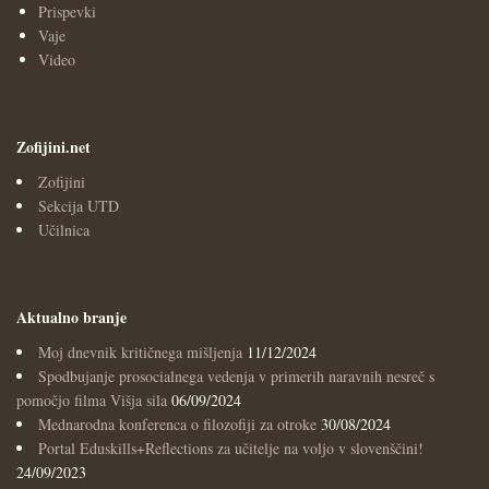
Prispevki
Vaje
Video
Zofijini.net
Zofijini
Sekcija UTD
Učilnica
Aktualno branje
Moj dnevnik kritičnega mišljenja
11/12/2024
Spodbujanje prosocialnega vedenja v primerih naravnih nesreč s
pomočjo filma Višja sila
06/09/2024
Mednarodna konferenca o filozofiji za otroke
30/08/2024
Portal Eduskills+Reflections za učitelje na voljo v slovenščini!
24/09/2023