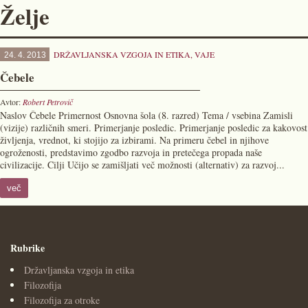
Želje
DRŽAVLJANSKA VZGOJA IN ETIKA
,
VAJE
24. 4. 2013
Čebele
Avtor:
Robert Petrovič
Naslov Čebele Primernost Osnovna šola (8. razred) Tema / vsebina Zamisli
(vizije) različnih smeri. Primerjanje posledic. Primerjanje posledic za kakovost
življenja, vrednot, ki stojijo za izbirami. Na primeru čebel in njihove
ogroženosti, predstavimo zgodbo razvoja in pretečega propada naše
civilizacije. Cilji Učijo se zamišljati več možnosti (alternativ) za razvoj...
več
Rubrike
Državljanska vzgoja in etika
Filozofija
Filozofija za otroke