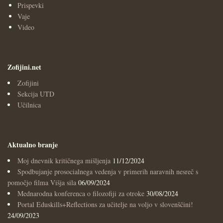
Prispevki
Vaje
Video
Zofijini.net
Zofijini
Sekcija UTD
Učilnica
Aktualno branje
Moj dnevnik kritičnega mišljenja
11/12/2024
Spodbujanje prosocialnega vedenja v primerih naravnih nesreč s
pomočjo filma Višja sila
06/09/2024
Mednarodna konferenca o filozofiji za otroke
30/08/2024
Portal Eduskills+Reflections za učitelje na voljo v slovenščini!
24/09/2023