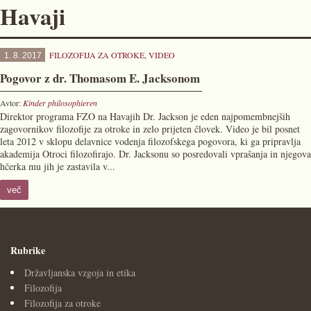
Havaji
FILOZOFIJA ZA OTROKE
,
VIDEO
1. 8. 2017
Pogovor z dr. Thomasom E. Jacksonom
Avtor:
Kinder philosophieren
Direktor programa FZO na Havajih Dr. Jackson je eden najpomembnejših
zagovornikov filozofije za otroke in zelo prijeten človek. Video je bil posnet
leta 2012 v sklopu delavnice vodenja filozofskega pogovora, ki ga pripravlja
akademija Otroci filozofirajo. Dr. Jacksonu so posredovali vprašanja in njegova
hčerka mu jih je zastavila v...
več
Rubrike
Državljanska vzgoja in etika
Filozofija
Filozofija za otroke