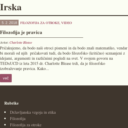
Irska
FILOZOFIJA ZA OTROKE
,
VIDEO
5. 2. 2018
Filozofija je pravica
Avtor:
Charlotte Blease
Pričakujemo, da bodo naši otroci pismeni in da bodo znali matematiko, vendar
bi morali od njih pričakovati tudi, da bodo filozofsko (kritično) seznanjeni z
idejami, argumenti in različnimi pogledi na svet. V svojem govoru na
TEDxUCD iz leta 2015 dr. Charlotte Blease trdi, da je filozofsko
izobraževanje pravica. Kako...
več
Rubrike
Državljanska vzgoja in etika
Filozofija
Filozofija za otroke