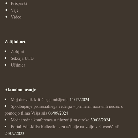
Prispevki
Vaje
Video
Zofijini.net
Zofijini
Sekcija UTD
Učilnica
Aktualno branje
Moj dnevnik kritičnega mišljenja
11/12/2024
Spodbujanje prosocialnega vedenja v primerih naravnih nesreč s
pomočjo filma Višja sila
06/09/2024
Mednarodna konferenca o filozofiji za otroke
30/08/2024
Portal Eduskills+Reflections za učitelje na voljo v slovenščini!
24/09/2023