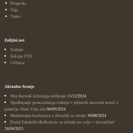
Prispevki
Vaje
Video
Zofijini.net
Zofijini
Sekcija UTD
Učilnica
Aktualno branje
Moj dnevnik kritičnega mišljenja
11/12/2024
Spodbujanje prosocialnega vedenja v primerih naravnih nesreč s
pomočjo filma Višja sila
06/09/2024
Mednarodna konferenca o filozofiji za otroke
30/08/2024
Portal Eduskills+Reflections za učitelje na voljo v slovenščini!
24/09/2023