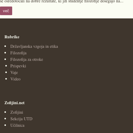
se osredotočali na dobre rezultate, ki jih študentje filozofije dosegajo na...
več
Rubrike
Državljanska vzgoja in etika
Filozofija
Filozofija za otroke
Prispevki
Vaje
Video
Zofijini.net
Zofijini
Sekcija UTD
Učilnica