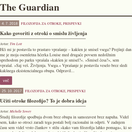
The Guardian
FILOZOFIJA ZA OTROKE
,
PRISPEVKI
4. 7. 2018
Kako govoriti z otroki o smislu življenja
Avtor:
Tim Lott
Hči mi je postavila to prastaro vprašanje – kakšen je smisel vsega? Prejšnji dan
me je moja osemletna hčerka Louise med drugače povsem nedolžnim
sprehodom po parku vprašala »kakšen je smisel?«. »Smisel česa?«, sem
vprašal. »Saj veš. Življenja. Vsega.« Vprašanje je postavila veselo brez sledi
kakšnega eksistencialnega obupa. Odpravil...
več
FILOZOFIJA ZA OTROKE
,
PRISPEVKI
25. 10. 2017
Učiti otroke filozofijo? To je dobra ideja
Avtor:
Michelle Sowey
Študij filozofije spodbuja dvom brez obupa in samozavest brez napuha. Videl
sem, kako so otroci zaradi tega postali bolj racionalni in odprti. V zadnjem
času sem videl vrsto člankov v stilu »kako vam filozofija lahko pomaga«, ki so