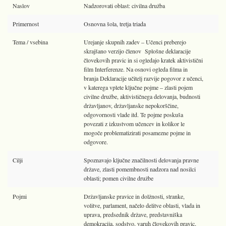
Naslov
Nadzorovati oblast: civilna družba
Primernost
Osnovna šola, tretja triada
Tema / vsebina
Urejanje skupnih zadev – Učenci preberejo
skrajšano verzijo členov Splošne deklaracije
človekovih pravic in si ogledajo kratek aktivistični
film Interferenze. Na osnovi ogleda filma in
branja Deklaracije učitelj razvije pogovor z učenci,
v katerega vplete ključne pojme – zlasti pojem
civilne družbe, aktivističnega delovanja, budnosti
državljanov, državljanske nepokorščine,
odgovornosti vlade itd. Te pojme poskuša
povezati z izkustvom učencev in kolikor le
mogoče problematizirati posamezne pojme in
odgovore.
Cilji
Spoznavajo ključne značilnosti delovanja pravne
države, zlasti pomembnosti nadzora nad nosilci
oblasti; pomen civilne družbe
Pojmi
Državljanske pravice in dolžnosti, stranke,
volitve, parlament, načelo delitve oblasti, vlada in
uprava, predsednik države, predstavniška
demokracija, sodstvo, varuh človekovih pravic,