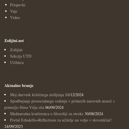
Prispevki
Vaje
Video
Zofijini.net
Zofijini
Sekcija UTD
Učilnica
Aktualno branje
Moj dnevnik kritičnega mišljenja
11/12/2024
Spodbujanje prosocialnega vedenja v primerih naravnih nesreč s
pomočjo filma Višja sila
06/09/2024
Mednarodna konferenca o filozofiji za otroke
30/08/2024
Portal Eduskills+Reflections za učitelje na voljo v slovenščini!
24/09/2023