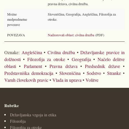
pravna država, civilna družba.
Možne
Slovenščina, Geografija, Angleščina, Filozofija za
medpredmetne
otroke.
povezave
POVEZAVA
Nadzorovati oblast: civilna družba
(PDF)
Oznake:
Angleščina
•
Civilna družba
•
Državljanske pravice in
dolžnosti
•
Filozofija za otroke
•
Geografija
•
Načelo delitve
oblasti
•
Parlament
•
Pravna država
•
Predsednik države
•
Predstavniška demokracija
•
Slovenščina
•
Sodstvo
•
Stranke
•
Varuh človekovih pravic
•
Vlada in uprava
•
Volitve
Rubrike
Državljanska vzgoja in etika
Filozofija
Filozofija za otroke