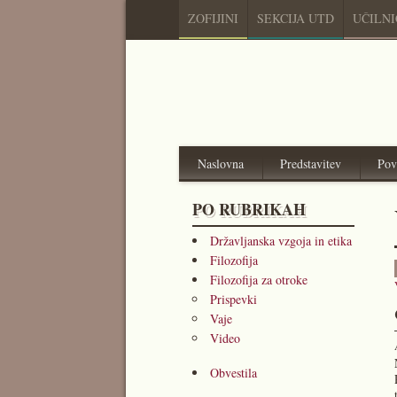
ZOFIJINI
SEKCIJA UTD
UČILN
Naslovna
Predstavitev
Pov
PO RUBRIKAH
Državljanska vzgoja in etika
Filozofija
Filozofija za otroke
Prispevki
Vaje
Video
Obvestila