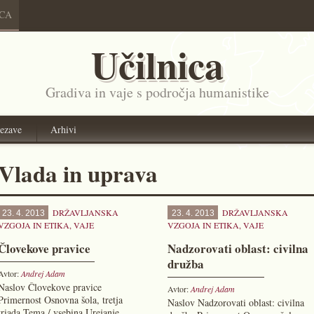
ICA
Učilnica
Gradiva in vaje s področja humanistike
ezave
Arhivi
Vlada in uprava
DRŽAVLJANSKA
DRŽAVLJANSKA
23. 4. 2013
23. 4. 2013
VZGOJA IN ETIKA
,
VAJE
VZGOJA IN ETIKA
,
VAJE
Človekove pravice
Nadzorovati oblast: civilna
družba
Avtor:
Andrej Adam
Naslov Človekove pravice
Avtor:
Andrej Adam
Primernost Osnovna šola, tretja
Naslov Nadzorovati oblast: civilna
triada Tema / vsebina Urejanje