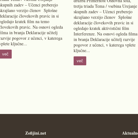
družba Primernost Osnovna šola,
skupnih zadev – Učenci preberejo
tretja triada Tema / vsebina Urejanje
skrajšano verzijo členov Splošne
skupnih zadev – Učenci preberejo
deklaracije človekovih pravic in si
skrajšano verzijo členov Splošne
ogledajo kratek film na temo
deklaracije človekovih pravic in si
človekovih pravic. Na osnovi ogleda
ogledajo kratek aktivistični film
filma in branja Deklaracije učitelj
Interferenze. Na osnovi ogleda filma
razvije pogovor z učenci, v katerega
in branja Deklaracije učitelj razvije
vplete ključne...
pogovor z učenci, v katerega vplete
ključne...
več
več
Zofijini.net
Aktualn