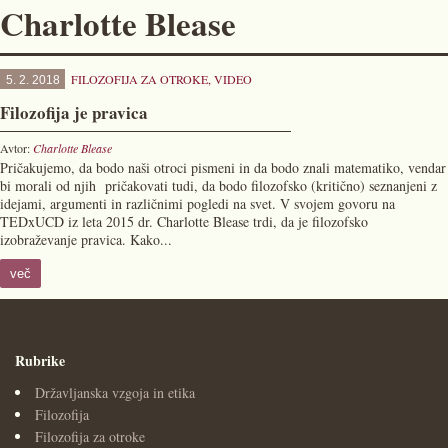
Charlotte Blease
FILOZOFIJA ZA OTROKE
,
VIDEO
5. 2. 2018
Filozofija je pravica
Avtor:
Charlotte Blease
Pričakujemo, da bodo naši otroci pismeni in da bodo znali matematiko, vendar
bi morali od njih pričakovati tudi, da bodo filozofsko (kritično) seznanjeni z
idejami, argumenti in različnimi pogledi na svet. V svojem govoru na
TEDxUCD iz leta 2015 dr. Charlotte Blease trdi, da je filozofsko
izobraževanje pravica. Kako...
več
Rubrike
Državljanska vzgoja in etika
Filozofija
Filozofija za otroke