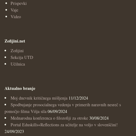
Prispevki
Vaje
Video
Zofijini.net
Zofijini
Sekcija UTD
Učilnica
Aktualno branje
Moj dnevnik kritičnega mišljenja
11/12/2024
Spodbujanje prosocialnega vedenja v primerih naravnih nesreč s
pomočjo filma Višja sila
06/09/2024
Mednarodna konferenca o filozofiji za otroke
30/08/2024
Portal Eduskills+Reflections za učitelje na voljo v slovenščini!
24/09/2023