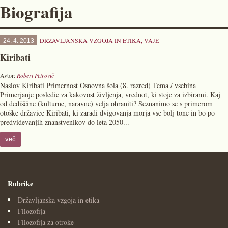
Biografija
DRŽAVLJANSKA VZGOJA IN ETIKA
,
VAJE
24. 4. 2013
Kiribati
Avtor:
Robert Petrovič
Naslov Kiribati Primernost Osnovna šola (8. razred) Tema / vsebina
Primerjanje posledic za kakovost življenja, vrednot, ki stoje za izbirami. Kaj
od dediščine (kulturne, naravne) velja ohraniti? Seznanimo se s primerom
otoške državice Kiribati, ki zaradi dvigovanja morja vse bolj tone in bo po
predvidevanjih znanstvenikov do leta 2050...
več
Rubrike
Državljanska vzgoja in etika
Filozofija
Filozofija za otroke