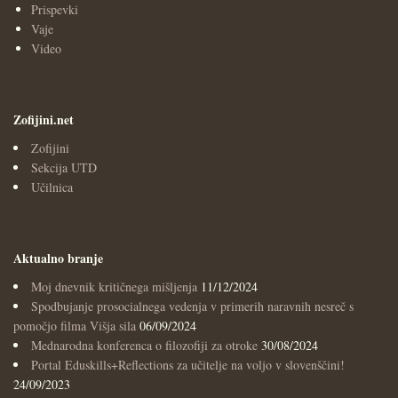
Prispevki
Vaje
Video
Zofijini.net
Zofijini
Sekcija UTD
Učilnica
Aktualno branje
Moj dnevnik kritičnega mišljenja
11/12/2024
Spodbujanje prosocialnega vedenja v primerih naravnih nesreč s
pomočjo filma Višja sila
06/09/2024
Mednarodna konferenca o filozofiji za otroke
30/08/2024
Portal Eduskills+Reflections za učitelje na voljo v slovenščini!
24/09/2023