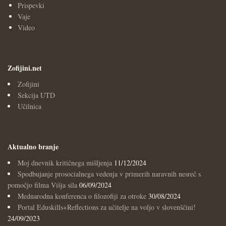
Prispevki
Vaje
Video
Zofijini.net
Zofijini
Sekcija UTD
Učilnica
Aktualno branje
Moj dnevnik kritičnega mišljenja
11/12/2024
Spodbujanje prosocialnega vedenja v primerih naravnih nesreč s
pomočjo filma Višja sila
06/09/2024
Mednarodna konferenca o filozofiji za otroke
30/08/2024
Portal Eduskills+Reflections za učitelje na voljo v slovenščini!
24/09/2023