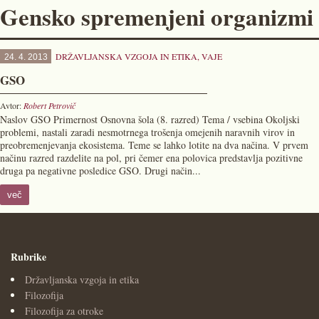
Gensko spremenjeni organizmi
DRŽAVLJANSKA VZGOJA IN ETIKA
,
VAJE
24. 4. 2013
GSO
Avtor:
Robert Petrovič
Naslov GSO Primernost Osnovna šola (8. razred) Tema / vsebina Okoljski
problemi, nastali zaradi nesmotrnega trošenja omejenih naravnih virov in
preobremenjevanja ekosistema. Teme se lahko lotite na dva načina. V prvem
načinu razred razdelite na pol, pri čemer ena polovica predstavlja pozitivne
druga pa negativne posledice GSO. Drugi način...
več
Rubrike
Državljanska vzgoja in etika
Filozofija
Filozofija za otroke