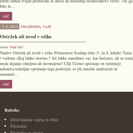
enem izmed svojih predavanj se skliče na naslednje Ksenofanove verze: »Ni ga
bilo še...
več
FILOZOFIJA
,
VAJE
3. 6. 2013
Ostržek ali uvod v etiko
Avtor:
Vida Otič
Naslov Ostržek ali uvod v etiko Primernost Srednja šola (3. in 4. letnik) Tema
/ vsebina »Kaj lahko storim«? Ali lahko naredimo vse, kar hočemo, ali so torej
moja dejanja omejena ali neomejena? Cilji Učenci spoznajo in razumejo
nekatera temeljna vprašanja tega področja; so jih zmožni analizirati in
razumeti...
več
Rubrike
Državljanska vzgoja in etika
Filozofija
Filozofija za otroke