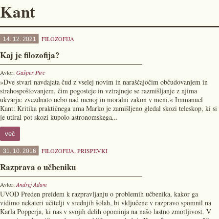
Kant
FILOZOFIJA
14. 12. 2021
Kaj je filozofija?
Avtor:
Gašper Pirc
»Dve stvari navdajata čud z vselej novim in naraščajočim občudovanjem in
strahospoštovanjem, čim pogosteje in vztrajneje se razmišljanje z njima
ukvarja: zvezdnato nebo nad menoj in moralni zakon v meni.« Immanuel
Kant: Kritika praktičnega uma Marko je zamišljeno gledal skozi teleskop, ki si
je utiral pot skozi kupolo astronomskega...
več
FILOZOFIJA
,
PRISPEVKI
31. 10. 2016
Razprava o učbeniku
Avtor:
Andrej Adam
UVOD Preden preidem k razpravljanju o problemih učbenika, kakor ga
vidimo nekateri učitelji v srednjih šolah, bi vključene v razpravo spomnil na
Karla Popperja, ki nas v svojih delih opominja na našo lastno zmotljivost. V