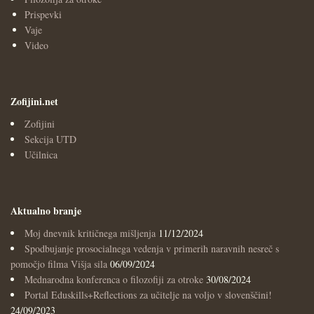
Prispevki
Vaje
Video
Zofijini.net
Zofijini
Sekcija UTD
Učilnica
Aktualno branje
Moj dnevnik kritičnega mišljenja
11/12/2024
Spodbujanje prosocialnega vedenja v primerih naravnih nesreč s
pomočjo filma Višja sila
06/09/2024
Mednarodna konferenca o filozofiji za otroke
30/08/2024
Portal Eduskills+Reflections za učitelje na voljo v slovenščini!
24/09/2023