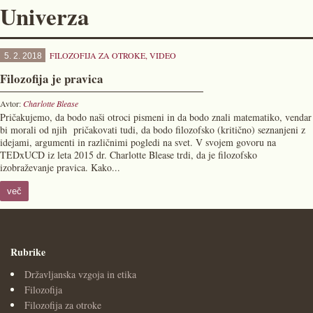
Univerza
FILOZOFIJA ZA OTROKE
,
VIDEO
5. 2. 2018
Filozofija je pravica
Avtor:
Charlotte Blease
Pričakujemo, da bodo naši otroci pismeni in da bodo znali matematiko, vendar
bi morali od njih pričakovati tudi, da bodo filozofsko (kritično) seznanjeni z
idejami, argumenti in različnimi pogledi na svet. V svojem govoru na
TEDxUCD iz leta 2015 dr. Charlotte Blease trdi, da je filozofsko
izobraževanje pravica. Kako...
več
Rubrike
Državljanska vzgoja in etika
Filozofija
Filozofija za otroke