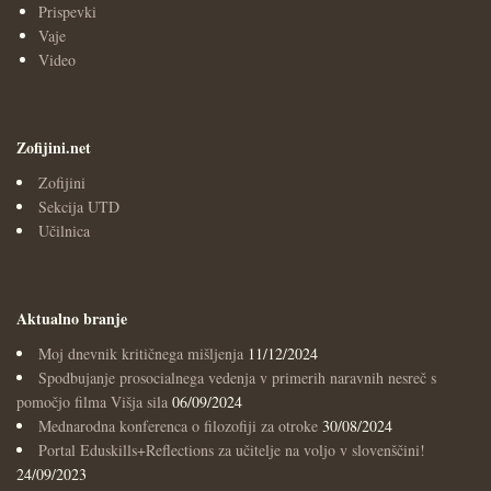
Prispevki
Vaje
Video
Zofijini.net
Zofijini
Sekcija UTD
Učilnica
Aktualno branje
Moj dnevnik kritičnega mišljenja
11/12/2024
Spodbujanje prosocialnega vedenja v primerih naravnih nesreč s
pomočjo filma Višja sila
06/09/2024
Mednarodna konferenca o filozofiji za otroke
30/08/2024
Portal Eduskills+Reflections za učitelje na voljo v slovenščini!
24/09/2023