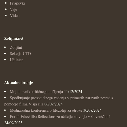
Prispevki
Vaje
Video
Zofijini.net
Zofijini
Sekcija UTD
Učilnica
Aktualno branje
Moj dnevnik kritičnega mišljenja
11/12/2024
Spodbujanje prosocialnega vedenja v primerih naravnih nesreč s
pomočjo filma Višja sila
06/09/2024
Mednarodna konferenca o filozofiji za otroke
30/08/2024
Portal Eduskills+Reflections za učitelje na voljo v slovenščini!
24/09/2023