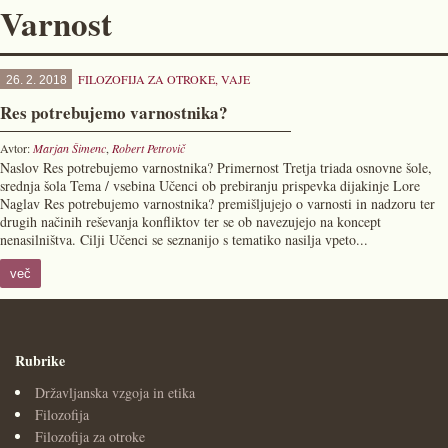
Varnost
FILOZOFIJA ZA OTROKE
,
VAJE
26. 2. 2018
Res potrebujemo varnostnika?
Avtor:
Marjan Šimenc
,
Robert Petrovič
Naslov Res potrebujemo varnostnika? Primernost Tretja triada osnovne šole,
srednja šola Tema / vsebina Učenci ob prebiranju prispevka dijakinje Lore
Naglav Res potrebujemo varnostnika? premišljujejo o varnosti in nadzoru ter
drugih načinih reševanja konfliktov ter se ob navezujejo na koncept
nenasilništva. Cilji Učenci se seznanijo s tematiko nasilja vpeto...
več
Rubrike
Državljanska vzgoja in etika
Filozofija
Filozofija za otroke