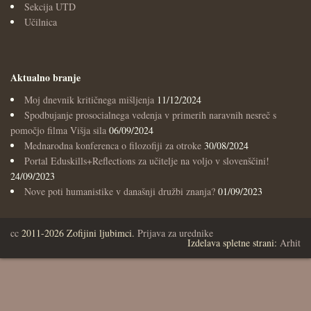
Sekcija UTD
Učilnica
Aktualno branje
Moj dnevnik kritičnega mišljenja
11/12/2024
Spodbujanje prosocialnega vedenja v primerih naravnih nesreč s
pomočjo filma Višja sila
06/09/2024
Mednarodna konferenca o filozofiji za otroke
30/08/2024
Portal Eduskills+Reflections za učitelje na voljo v slovenščini!
24/09/2023
Nove poti humanistike v današnji družbi znanja?
01/09/2023
cc
2011-2026 Zofijini ljubimci.
Prijava za urednike
Izdelava spletne strani:
Arhit