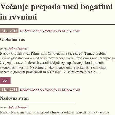
Večanje prepada med bogatimi
in revnimi
DRŽAVLJANSKA VZGOJA IN ETIKA
,
VAJE
24. 4. 2013
Globalna vas
Avtor:
Robert Petrovič
Naslov Globalna vas Primernost Osnovna šola (8. razred) Tema / vsebina
Težave globalne vas – med seboj povezanega sveta. Problemi zaradi razsipnega
življenja v razvitih deželah zaradi izključnega upoštevanja kratkoročnih
ekonomskih koristi. Na primeru tako imenovanih “švicfabrik” razvijemo
debato o globalni pravičnosti in o gibanjih, ki se zavzemajo zanjo....
več
DRŽAVLJANSKA VZGOJA IN ETIKA
,
VAJE
24. 4. 2013
Naslovna stran
Avtor:
Robert Petrovič
Naslov Naslovna stran Primernost Osnovna šola (8. razred) Tema / vsebina