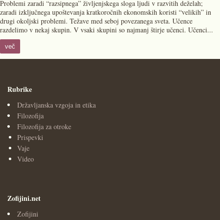
Problemi zaradi “razsipnega” življenjskega sloga ljudi v razvitih deželah;
zaradi izključnega upoštevanja kratkoročnih ekonomskih koristi “velikih” in
drugi okoljski problemi. Težave med seboj povezanega sveta. Učence
razdelimo v nekaj skupin. V vsaki skupini so najmanj štirje učenci. Učenci...
več
Rubrike
Državljanska vzgoja in etika
Filozofija
Filozofija za otroke
Prispevki
Vaje
Video
Zofijini.net
Zofijini