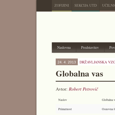
ZOFIJINI
SEKCIJA UTD
UČILN
Naslovna
Predstavitev
Pov
DRŽAVLJANSKA VZG
24. 4. 2013
Globalna vas
Avtor:
Robert Petrovič
Naslov
Globalna 
Primernost
Osnovna šo