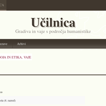
ICA
Učilnica
Gradiva in vaje s področja humanistike
ezave
Arhivi
OJA IN ETIKA,
VAJE
vas
la (8. razred)