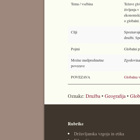
Tema / vsebina
Težave glo
življenja v
ekonomskih
o globalni 
Cilji
Spoznavajo
družbi. Sp
Pojmi
Globalni p
Možne medpredmetne
Zgodovina, 
povezave
POVEZAVA
Globalna 
Oznake:
Družba
•
Geografija
•
Glob
Rubrike
Državljanska vzgoja in etika