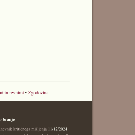
i in revnimi
•
Zgodovina
o branje
nevnik kritičnega mišljenja
11/12/2024