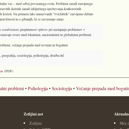
balne vas – med seboj povezanega sveta. Problemi zaradi razsipnega
 razvitih deželah zaradi izključnega upoštevanja kratkoročnih
 koristi. Na primeru tako imenovanih “švicfabrik” razvijemo debato
pravičnosti in o gibanjih, ki se zavzemajo zanjo.
 soodvisnost, prepletenost vplivov pri nastajanju problemov v
oznavajo zvezo med lokalnimi, nacionalnimi in globalnimi problemi.
roblemi, večanje propada med revnimi in bogatimi
geografija, sociologija, psihologija, družba itd.
vas
(PDF)
alni problemi
•
Psihologija
•
Sociologija
•
Večanje prepada med bogatim
Zofijini.net
Aktualn
Zofijini
Moj d