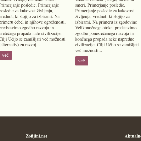
Primerjanje posledic. Primerjanje
smeri. Primerjanje posledic.
posledic za kakovost življenja,
Primerjanje posledic za kakovost
vrednot, ki stojijo za izbirami. Na
življenja, vrednot, ki stojijo za
primeru čebel in njihove ogroženosti,
izbirami. Na primeru iz zgodovine
predstavimo zgodbo razvoja in
Velikonočnega otoka, predstavimo
pretečega propada naše civilizacije.
zgodbo ponesrečenega razvoja in
Cilji Učijo se zamišljati več možnosti
končnega propada neke napredne
(alternativ) za razvoj...
civilizacije. Cilji Učijo se zamišljati
več možnosti...
več
več
Zofijini.net
Aktualn