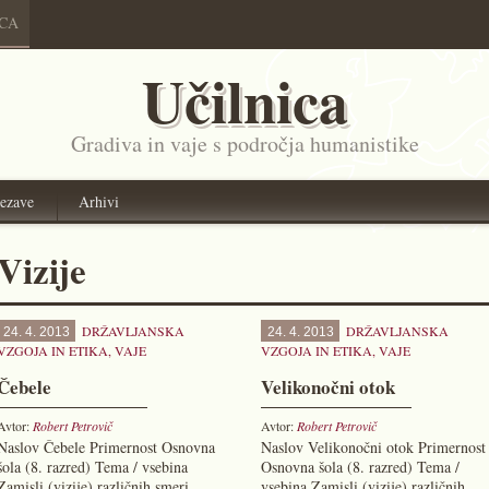
ICA
Učilnica
Gradiva in vaje s področja humanistike
ezave
Arhivi
Vizije
DRŽAVLJANSKA
DRŽAVLJANSKA
24. 4. 2013
24. 4. 2013
VZGOJA IN ETIKA
,
VAJE
VZGOJA IN ETIKA
,
VAJE
Čebele
Velikonočni otok
Avtor:
Robert Petrovič
Avtor:
Robert Petrovič
Naslov Čebele Primernost Osnovna
Naslov Velikonočni otok Primernost
šola (8. razred) Tema / vsebina
Osnovna šola (8. razred) Tema /
Zamisli (vizije) različnih smeri.
vsebina Zamisli (vizije) različnih