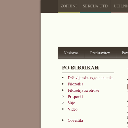
ZOFIJINI
SEKCIJA UTD
UČILN
Naslovna
Predstavitev
Pov
PO RUBRIKAH
Državljanska vzgoja in etika
Filozofija
Filozofija za otroke
Prispevki
Vaje
Video
Obvestila