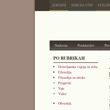
ZOFIJINI
SEKCIJA UTD
UČILN
Naslovna
Predstavitev
Pov
PO RUBRIKAH
Državljanska vzgoja in etika
Filozofija
Filozofija za otroke
Prispevki
Vaje
Video
Obvestila