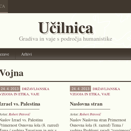
ICA
Učilnica
Gradiva in vaje s področja humanistike
ezave
Arhivi
Vojna
DRŽAVLJANSKA
DRŽAVLJANSKA
24. 4. 2013
24. 4. 2013
VZGOJA IN ETIKA
,
VAJE
VZGOJA IN ETIKA
,
VAJE
Izrael vs. Palestina
Naslovna stran
Avtor:
Robert Petrovič
Avtor:
Robert Petrovič
Naslov Izrael vs. Palestina
Naslov Naslovna stran Primernost
Primernost Osnovna šola (8. razred)
Osnovna šola (8. razred) Tema /
Tema / vsebina Terorizem in mir v
vsebina Problemi zaradi “razsipnega