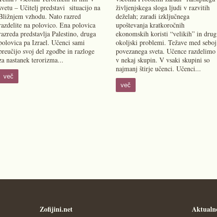
svetu – Učitelj predstavi situacijo na
življenjskega sloga ljudi v razvitih
Bližnjem vzhodu. Nato razred
deželah; zaradi izključnega
razdelite na polovico. Ena polovica
upoštevanja kratkoročnih
razreda predstavlja Palestino, druga
ekonomskih koristi “velikih” in drug
polovica pa Izrael. Učenci sami
okoljski problemi. Težave med seboj
preučijo svoj del zgodbe in razloge
povezanega sveta. Učence razdelimo
za nastanek terorizma...
v nekaj skupin. V vsaki skupini so
najmanj štirje učenci. Učenci...
več
več
Zofijini.net
Aktualn