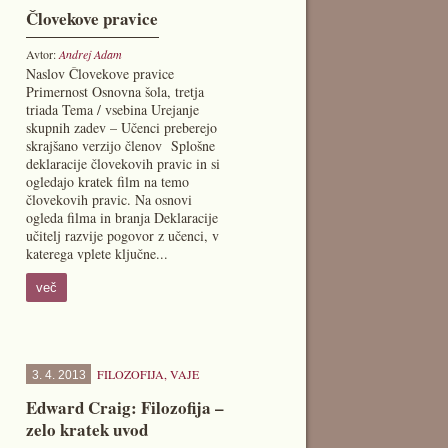
Človekove pravice
Avtor:
Andrej Adam
Naslov Človekove pravice
Primernost Osnovna šola, tretja
triada Tema / vsebina Urejanje
skupnih zadev – Učenci preberejo
skrajšano verzijo členov Splošne
deklaracije človekovih pravic in si
ogledajo kratek film na temo
človekovih pravic. Na osnovi
ogleda filma in branja Deklaracije
učitelj razvije pogovor z učenci, v
katerega vplete ključne...
več
FILOZOFIJA
,
VAJE
3. 4. 2013
Edward Craig: Filozofija –
zelo kratek uvod