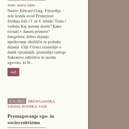
Avtor:
Andrej Adam
Naslov Edward Craig: Filozofija –
zelo kratek uvod Primernost
Srednja šola (3. in 4. letnik) Tema /
vsebina Kaj moram storiti? Kako
ravnati v danem primeru?
Integriteta, dobro dejanje,
upoštevanje okoliščin in posledic
dejanja. Cilji Učenci razmislijo o
danih vprašanjih, premislijo razloge
Sokratove odločitve in možne
ugovore, ki bi...
več
DRŽAVLJANSKA
3. 4. 2013
VZGOJA IN ETIKA
,
VAJE
Premagovanje ego- in
sociocentrizma