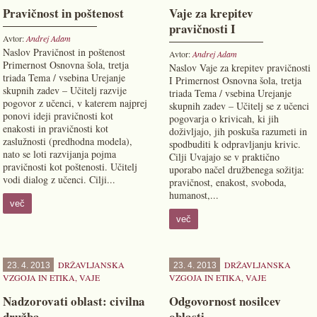
Pravičnost in poštenost
Vaje za krepitev
pravičnosti I
Avtor:
Andrej Adam
Naslov Pravičnost in poštenost
Avtor:
Andrej Adam
Primernost Osnovna šola, tretja
Naslov Vaje za krepitev pravičnosti
triada Tema / vsebina Urejanje
I Primernost Osnovna šola, tretja
skupnih zadev – Učitelj razvije
triada Tema / vsebina Urejanje
pogovor z učenci, v katerem najprej
skupnih zadev – Učitelj se z učenci
ponovi ideji pravičnosti kot
pogovarja o krivicah, ki jih
enakosti in pravičnosti kot
doživljajo, jih poskuša razumeti in
zaslužnosti (predhodna modela),
spodbuditi k odpravljanju krivic.
nato se loti razvijanja pojma
Cilji Uvajajo se v praktično
pravičnosti kot poštenosti. Učitelj
uporabo načel družbenega sožitja:
vodi dialog z učenci. Cilji...
pravičnost, enakost, svoboda,
humanost,...
več
več
DRŽAVLJANSKA
DRŽAVLJANSKA
23. 4. 2013
23. 4. 2013
VZGOJA IN ETIKA
,
VAJE
VZGOJA IN ETIKA
,
VAJE
Nadzorovati oblast: civilna
Odgovornost nosilcev
družba
oblasti