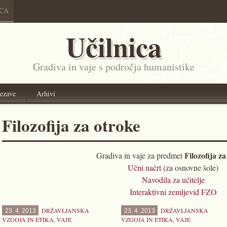
ICA
Učilnica
Gradiva in vaje s področja humanistike
ezave
Arhivi
Filozofija za otroke
Filozofija za
Gradiva in vaje za predmet
Učni načrt
(za osnovne šole)
Navodila za učitelje
Interaktivni zemljevid FZO
DRŽAVLJANSKA
DRŽAVLJANSKA
23. 4. 2013
23. 4. 2013
VZGOJA IN ETIKA
,
VAJE
VZGOJA IN ETIKA
,
VAJE