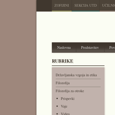
ZOFIJINI
SEKCIJA UTD
UČILN
Naslovna
Predstavitev
Pov
RUBRIKE
Državljanska vzgoja in etika
Filozofija
Filozofija za otroke
Prispevki
Vaje
Video