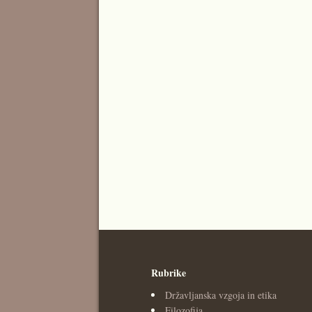
Rubrike
Državljanska vzgoja in etika
Filozofija