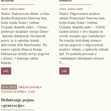
Avtor:
Andrej Adam
Avtor:
Andrej Adam
Naslov Nadzorovati oblast: civilna
Naslov Odgovornost nosilcev
družba Primernost Osnovna šola,
oblasti Primernost Osnovna šola,
tretja triada Tema / vsebina
tretja triada Tema / vsebina
Urejanje skupnih zadev – Učenci
Urejanje skupnih zadev – Učitelj
preberejo skrajšano verzijo členov
razdeli učence v dve skupini in
Splošne deklaracije človekovih
izvede socialno igro (simulacijo).
pravic in si ogledajo kratek
Na temelju doživljanj učencev
aktivistični film Interferenze. Na
razvije pogovor o odgovornosti
osnovi ogleda filma in branja
nosilcev oblasti, o njihovih vrlinah
Deklaracije učitelj razvije pogovor
ipd. To poskuša povezati z
z učenci, v katerega vplete
vsakdanjimi izkušnjami učencev.
ključne...
V...
več
več
DRŽAVLJANSKA
3. 4. 2013
VZGOJA IN ETIKA
,
VAJE
Definiranje pojma
»generacija«