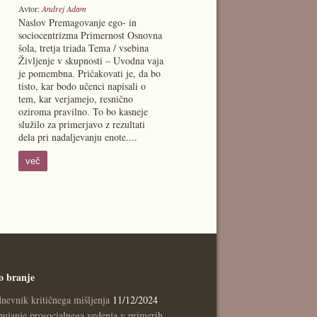
Avtor:
Andrej Adam
Naslov Premagovanje ego- in
sociocentrizma Primernost Osnovna
šola, tretja triada Tema / vsebina
Življenje v skupnosti – Uvodna vaja
je pomembna. Pričakovati je, da bo
tisto, kar bodo učenci napisali o
tem, kar verjamejo, resnično
oziroma pravilno. To bo kasneje
služilo za primerjavo z rezultati
dela pri nadaljevanju enote....
več
o branje
nevnik kritičnega mišljenja
11/12/2024
ujanje prosocialnega vedenja v primerih