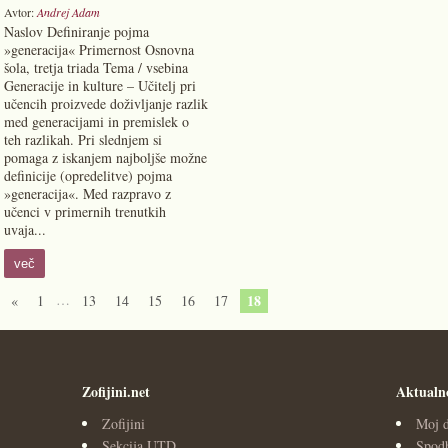
Avtor:
Andrej Adam
Naslov Definiranje pojma
»generacija« Primernost Osnovna
šola, tretja triada Tema / vsebina
Generacije in kulture – Učitelj pri
učencih proizvede doživljanje razlik
med generacijami in premislek o
teh razlikah. Pri slednjem si
pomaga z iskanjem najboljše možne
definicije (opredelitve) pojma
»generacija«. Med razpravo z
učenci v primernih trenutkih
uvaja...
več
…
18
«
1
13
14
15
16
17
Zofijini.net
Aktualn
Zofijini
Moj d
Sekcija UTD
Spodb