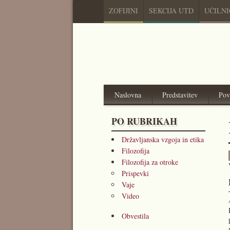
ZOFIJINI
SEKCIJA UTD
UČILN
Naslovna
Predstavitev
Pov
PO RUBRIKAH
Državljanska vzgoja in etika
Filozofija
Filozofija za otroke
Prispevki
Vaje
Video
Obvestila