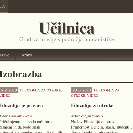
ICA
Učilnica
Gradiva in vaje s področja humanistike
ezave
Arhivi
Izobrazba
FILOZOFIJA ZA OTROKE
,
FILOZOFIJA ZA
5. 2. 2018
23. 5. 2013
VIDEO
OTROKE
,
VIDEO
Filozofija je pravica
Filozofija za otroke
Avtor:
Charlotte Blease
Avtor:
Zofijini ljubimci
Pričakujemo, da bodo naši otroci
Naslov Filozofija za otroke
pismeni in da bodo znali
Primernost Učitelji, starši, študenti
matematiko, vendar bi morali od njih
Tema / vsebina Informativni