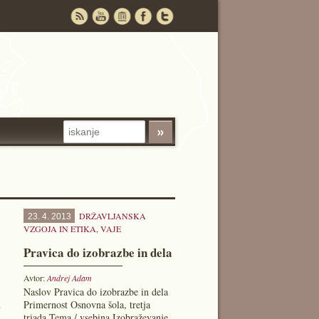
DRŽAVLJANSKA
23. 4. 2013
VZGOJA IN ETIKA
,
VAJE
Pravica do izobrazbe in dela
Avtor:
Andrej Adam
Naslov Pravica do izobrazbe in dela
…
Primernost Osnovna šola, tretja
triada Tema / vsebina Izobraževanje