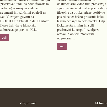
pričakovati tudi, da bodo filozofsko
dokumentarni video film predstavlja
(kritično) seznanjeni z idejami,
zgodovinsko in aktualno perspektivo
argumenti in različnimi pogledi na
filozofije za otroke, njene pozitivne
svet. V svojem govoru na
posledice ter bežno prikazuje kako
TEDxUCD iz leta 2015 dr. Charlotte
takšno pedagoško delo poteka. Cilji
Blease trdi, da je filozofsko
Dokumentarni film ima cilj
izobraževanje pravica. Kako...
predstaviti koncept filozofije za
otroke in ob tem motivirati
več
odgovorne,...
več
Zofijini.net
Aktualn