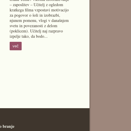
– zaposlitev – Učitelj z ogledom
kratkega filma vzpostavi motivacijo
za pogovor o šoli in izobrazbi,
njunem pomenu, vlogi v današnjem
svetu in povezanosti z delom
(poklicem). Učitelj naj razpravo
izpelje tako, da bodo...
več
o branje