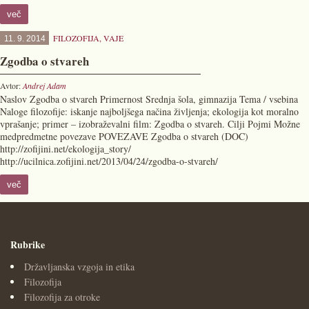
več
FILOZOFIJA
,
VAJE
11. 9. 2014
Zgodba o stvareh
Avtor:
Andrej Adam
Naslov Zgodba o stvareh Primernost Srednja šola, gimnazija Tema / vsebina
Naloge filozofije: iskanje najboljšega načina življenja; ekologija kot moralno
vprašanje; primer – izobraževalni film: Zgodba o stvareh. Cilji Pojmi Možne
medpredmetne povezave POVEZAVE Zgodba o stvareh (DOC)
http://zofijini.net/ekologija_story/
http://ucilnica.zofijini.net/2013/04/24/zgodba-o-stvareh/
več
Rubrike
Državljanska vzgoja in etika
Filozofija
Filozofija za otroke