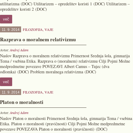
utilitarizma (DOC) Utilitarizem – opredelitev koristi 1 (DOC) Utilitarizem –
opredelitev koristi 2 (DOC)
več
FILOZOFIJA
,
VAJE
11. 9. 2014
Razprava o moralnem relativizmu
Avtor:
Andrej Adam
Naslov Razprava o moralnem relativizmu Primernost Srednja šola, gimnazija
Tema / vsebina Etika. Razprava o (moralnem) relativizmu Cilji Pojmi Možne
medpredmetne povezave POVEZAVI Albert Camus – Tujec (dva
odlomka) (DOC) Problem moralnega relativizma (DOC)
več
FILOZOFIJA
,
VAJE
11. 9. 2014
Platon o moralnosti
Avtor:
Andrej Adam
Naslov Platon o moralnosti Primernost Srednja šola, gimnazija Tema / vsebina
Etika. Platon o moralnosti (pravičnosti) Cilji Pojmi Možne medpredmetne
povezave POVEZAVA Platon o moralnosti (pravičnosti) (DOC)