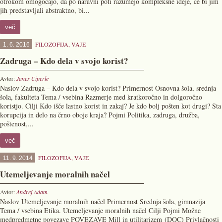
otrokom omogočajo, da po naravni poti razumejo kompleksne ideje, če bi jim
jih predstavljali abstraktno, bi...
več
FILOZOFIJA
,
VAJE
1. 6. 2016
Zadruga – Kdo dela v svojo korist?
Avtor:
Janez Ciperle
Naslov Zadruga – Kdo dela v svojo korist? Primernost Osnovna šola, srednja
šola, fakulteta Tema / vsebina Razmerje med kratkoročno in dolgoročno
koristjo. Cilji Kdo išče lastno korist in zakaj? Je kdo bolj pošten kot drugi? Sta
korupcija in delo na črno oboje kraja? Pojmi Politika, zadruga, družba,
poštenost,...
več
FILOZOFIJA
,
VAJE
11. 9. 2014
Utemeljevanje moralnih načel
Avtor:
Andrej Adam
Naslov Utemeljevanje moralnih načel Primernost Srednja šola, gimnazija
Tema / vsebina Etika. Utemeljevanje moralnih načel Cilji Pojmi Možne
medpredmetne povezave POVEZAVE Mill in utilitarizem (DOC) Privlačnosti