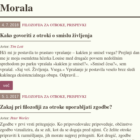
Morala
FILOZOFIJA ZA OTROKE
,
PRISPEVKI
4. 7. 2018
Kako govoriti z otroki o smislu življenja
Avtor:
Tim Lott
Hči mi je postavila to prastaro vprašanje – kakšen je smisel vsega? Prejšnji dan
me je moja osemletna hčerka Louise med drugače povsem nedolžnim
sprehodom po parku vprašala »kakšen je smisel?«. »Smisel česa?«, sem
vprašal. »Saj veš. Življenja. Vsega.« Vprašanje je postavila veselo brez sledi
kakšnega eksistencialnega obupa. Odpravil...
več
FILOZOFIJA ZA OTROKE
,
PRISPEVKI
5. 1. 2017
Zakaj pri filozofiji za otroke uporabljati zgodbe?
Avtor:
Peter Worley
Zgodbe v prvi vrsti pritegujejo. Ko pripovedovalec pripoveduje, občinstvo
zgodbo vizualizira, da se zdi, kot da se dogaja pred njimi. Če želite otroke
pripraviti k razmišljanju, jih morate najprej pritegniti. Kot drugič, zgodbe