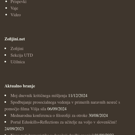
Prispevki
Vaje
Video
Zofijini.net
Zofijini
Sekcija UTD
Učilnica
Aktualno branje
Moj dnevnik kritičnega mišljenja
11/12/2024
Spodbujanje prosocialnega vedenja v primerih naravnih nesreč s
pomočjo filma Višja sila
06/09/2024
Mednarodna konferenca o filozofiji za otroke
30/08/2024
Portal Eduskills+Reflections za učitelje na voljo v slovenščini!
24/09/2023