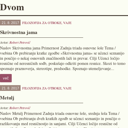
Dvom
FILOZOFIJA ZA OTROKE
,
VAJE
21. 8. 2017
Skrivnostna jama
Avtor:
Robert Petrovič
Naslov Skrivnostna jama Primernost Zadnja triada osnovne šole Tema /
vsebina Ob prebiranju kratke zgodbe »Skrivnostna jama« se učenci seznanijo
in poučijo o nekaj osnovnih značilnostih laži in prevar. Cilji Učenci ločijo
resnične od neresničnih sodb, poskušajo odkriti pomen resnice. Skozi to temo
spoznajo praznoverja, stereotipe, predsodke. Spoznajo utemeljevanje...
več
FILOZOFIJA ZA OTROKE
,
VAJE
21. 8. 2017
Metulj
Avtor:
Robert Petrovič
Naslov Metulj Primernost Zadnja triada osnovne šole, srednja šola Tema /
vsebina Ob prebiranju dveh kratkih zgodb se učenci seznanijo in poučijo o
razlikovanju med resničnostjo in sanjami. Cilji Učenci ločijo resnične od