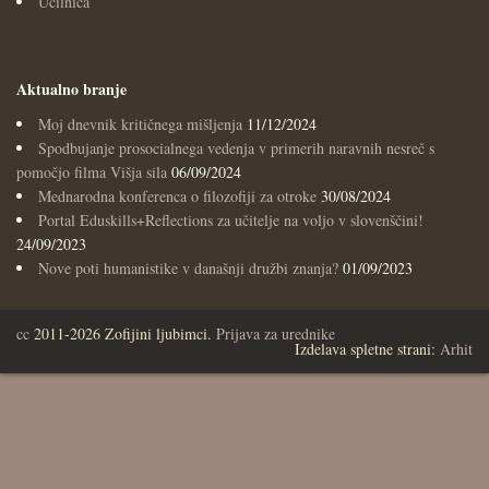
Učilnica
Aktualno branje
Moj dnevnik kritičnega mišljenja
11/12/2024
Spodbujanje prosocialnega vedenja v primerih naravnih nesreč s
pomočjo filma Višja sila
06/09/2024
Mednarodna konferenca o filozofiji za otroke
30/08/2024
Portal Eduskills+Reflections za učitelje na voljo v slovenščini!
24/09/2023
Nove poti humanistike v današnji družbi znanja?
01/09/2023
cc
2011-2026 Zofijini ljubimci.
Prijava za urednike
Izdelava spletne strani:
Arhit