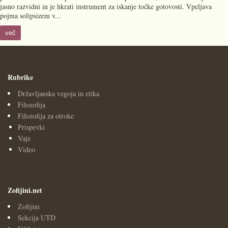
jasno razvidni in je hkrati instrument za iskanje točke gotovosti. Vpeljava
pojma solipsizem v...
več
Rubrike
Državljanska vzgoja in etika
Filozofija
Filozofija za otroke
Prispevki
Vaje
Video
Zofijini.net
Zofijini
Sekcija UTD