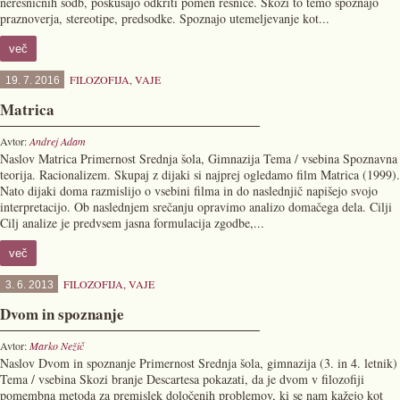
neresničnih sodb, poskušajo odkriti pomen resnice. Skozi to temo spoznajo
praznoverja, stereotipe, predsodke. Spoznajo utemeljevanje kot...
več
FILOZOFIJA
,
VAJE
19. 7. 2016
Matrica
Avtor:
Andrej Adam
Naslov Matrica Primernost Srednja šola, Gimnazija Tema / vsebina Spoznavna
teorija. Racionalizem. Skupaj z dijaki si najprej ogledamo film Matrica (1999).
Nato dijaki doma razmislijo o vsebini filma in do naslednjič napišejo svojo
interpre­tacijo. Ob naslednjem srečanju opravimo analizo domačega dela. Cilji
Cilj analize je predvsem jasna formulacija zgodbe,...
več
FILOZOFIJA
,
VAJE
3. 6. 2013
Dvom in spoznanje
Avtor:
Marko Nežič
Naslov Dvom in spoznanje Primernost Srednja šola, gimnazija (3. in 4. letnik)
Tema / vsebina Skozi branje Descartesa pokazati, da je dvom v filozofiji
pomembna metoda za premislek določenih problemov, ki se nam kažejo kot