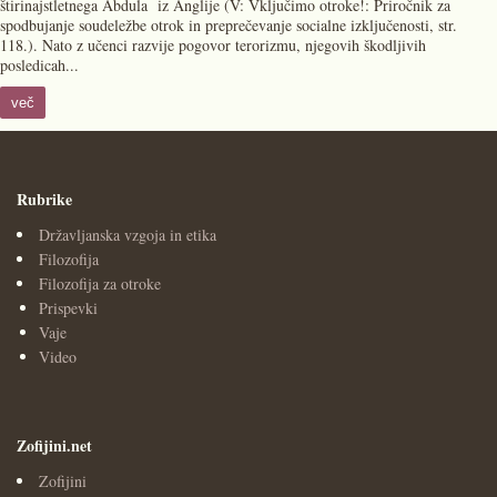
štirinajstletnega Abdula iz Anglije (V: Vključimo otroke!: Priročnik za
spodbujanje soudeležbe otrok in preprečevanje socialne izključenosti, str.
118.). Nato z učenci razvije pogovor terorizmu, njegovih škodljivih
posledicah...
več
Rubrike
Državljanska vzgoja in etika
Filozofija
Filozofija za otroke
Prispevki
Vaje
Video
Zofijini.net
Zofijini