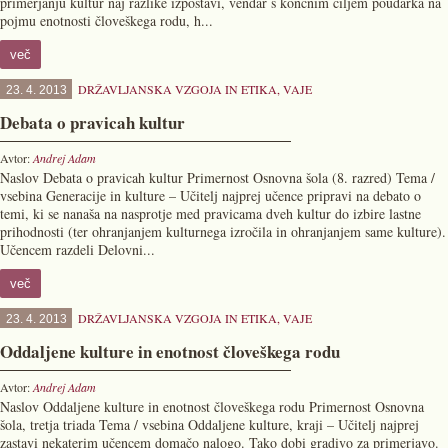
primerjanju kultur naj razlike izpostavi, vendar s končnim ciljem poudarka na
pojmu enotnosti človeškega rodu, h...
več
DRŽAVLJANSKA VZGOJA IN ETIKA
,
VAJE
23. 4. 2013
Debata o pravicah kultur
Avtor:
Andrej Adam
Naslov Debata o pravicah kultur Primernost Osnovna šola (8. razred) Tema /
vsebina Generacije in kulture – Učitelj najprej učence pripravi na debato o
temi, ki se nanaša na nasprotje med pravicama dveh kultur do izbire lastne
prihodnosti (ter ohranjanjem kulturnega izročila in ohranjanjem same kulture).
Učencem razdeli Delovni...
več
DRŽAVLJANSKA VZGOJA IN ETIKA
,
VAJE
23. 4. 2013
Oddaljene kulture in enotnost človeškega rodu
Avtor:
Andrej Adam
Naslov Oddaljene kulture in enotnost človeškega rodu Primernost Osnovna
šola, tretja triada Tema / vsebina Oddaljene kulture, kraji – Učitelj najprej
zastavi nekaterim učencem domačo nalogo. Tako dobi gradivo za primerjavo.