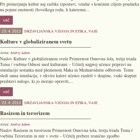
Pri primerjanju kultur naj razlike izpostavi, vendar s končnim ciljem poudarka
na pojmu enotnosti človeškega rodu, h kateremu...
več
DRŽAVLJANSKA VZGOJA IN ETIKA
,
VAJE
23. 4. 2013
Kulture v globaliziranem svetu
Avtor:
Andrej Adam
Naslov Kulture v globaliziranem svetu Primernost Osnovna šola, tretja triada
Tema / vsebina Odnosi med kulturami – Učitelj najprej učence pripravi na
simulacijo sestanka med plemenom Maka in Mednarodnim odborom. Temu
sledi sama simulacija, v okviru katere učence razdeli v skupine, vsaki skupini
predstavi nalogo, ki jo morajo opraviti,...
več
DRŽAVLJANSKA VZGOJA IN ETIKA
,
VAJE
23. 4. 2013
Rasizem in terorizem
Avtor:
Andrej Adam
Naslov Rasizem in terorizem Primernost Osnovna šola, tretja triada Tema /
vsebina Terorizem in mir v svetu – Učitelj prebere resnično zgodbo