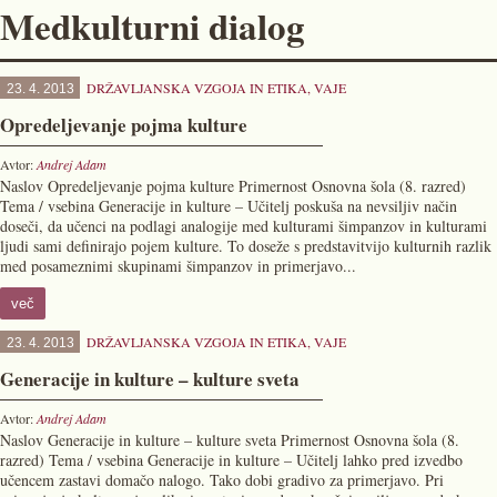
Medkulturni dialog
DRŽAVLJANSKA VZGOJA IN ETIKA
,
VAJE
23. 4. 2013
Opredeljevanje pojma kulture
Avtor:
Andrej Adam
Naslov Opredeljevanje pojma kulture Primernost Osnovna šola (8. razred)
Tema / vsebina Generacije in kulture – Učitelj poskuša na nevsiljiv način
doseči, da učenci na podlagi analogije med kulturami šimpanzov in kulturami
ljudi sami definirajo pojem kulture. To doseže s predstavitvijo kulturnih razlik
med posameznimi skupinami šimpanzov in primerjavo...
več
DRŽAVLJANSKA VZGOJA IN ETIKA
,
VAJE
23. 4. 2013
Generacije in kulture – kulture sveta
Avtor:
Andrej Adam
Naslov Generacije in kulture – kulture sveta Primernost Osnovna šola (8.
razred) Tema / vsebina Generacije in kulture – Učitelj lahko pred izvedbo
učencem zastavi domačo nalogo. Tako dobi gradivo za primerjavo. Pri