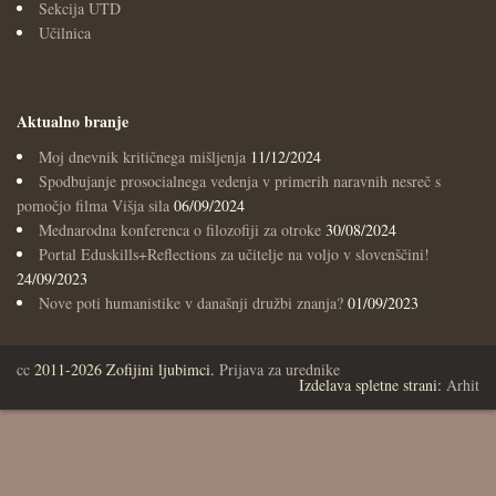
Sekcija UTD
Učilnica
Aktualno branje
Moj dnevnik kritičnega mišljenja
11/12/2024
Spodbujanje prosocialnega vedenja v primerih naravnih nesreč s
pomočjo filma Višja sila
06/09/2024
Mednarodna konferenca o filozofiji za otroke
30/08/2024
Portal Eduskills+Reflections za učitelje na voljo v slovenščini!
24/09/2023
Nove poti humanistike v današnji družbi znanja?
01/09/2023
cc
2011-2026 Zofijini ljubimci.
Prijava za urednike
Izdelava spletne strani:
Arhit