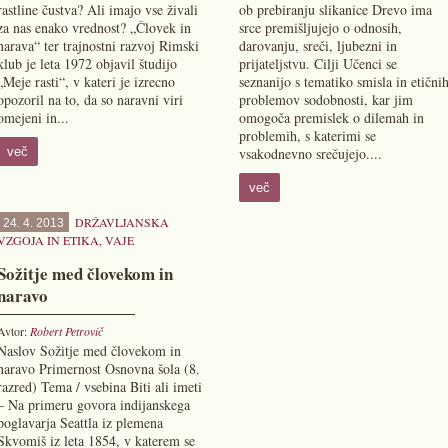
rastline čustva? Ali imajo vse živali
ob prebiranju slikanice Drevo ima
za nas enako vrednost? „Človek in
srce premišljujejo o odnosih,
narava“ ter trajnostni razvoj Rimski
darovanju, sreči, ljubezni in
klub je leta 1972 objavil študijo
prijateljstvu. Cilji Učenci se
„Meje rasti“, v kateri je izrecno
seznanijo s tematiko smisla in etični
opozoril na to, da so naravni viri
problemov sodobnosti, kar jim
omejeni in...
omogoča premislek o dilemah in
problemih, s katerimi se
več
vsakodnevno srečujejo....
več
DRŽAVLJANSKA
24. 4. 2013
VZGOJA IN ETIKA
,
VAJE
Sožitje med človekom in
naravo
Avtor:
Robert Petrovič
Naslov Sožitje med človekom in
naravo Primernost Osnovna šola (8.
razred) Tema / vsebina Biti ali imeti
– Na primeru govora indijanskega
poglavarja Seattla iz plemena
Skvomiš iz leta 1854, v katerem se