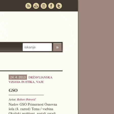
DRŽAVLJANSKA
24. 4. 2013
VZGOJA IN ETIKA
,
VAJE
GSO
Avtor:
Robert Petrovič
Naslov GSO Primernost Osnovna
šola (8. razred) Tema / vsebina
Okoljski problemi, nastali zaradi