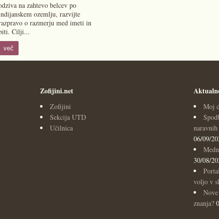
odziva na zahtevo belcev po
indijanskem ozemlju, razvijte
razpravo o razmerju med imeti in
biti. Cilji...
več
Zofijini.net
Aktualn
Zofijini
Moj d
Sekcija UTD
Spodb
Učilnica
naravnih 
06/09/20
Medna
30/08/20
Porta
voljo v s
Nove 
znanja?