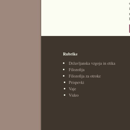
Rubrike
Državljanska vzgoja in etika
Filozofija
Filozofija za otroke
Prispevki
Vaje
Video