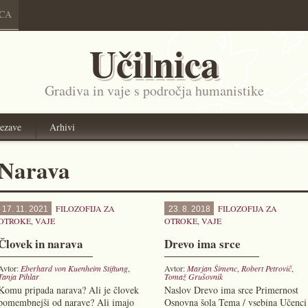
ICA
Učilnica
Gradiva in vaje s področja humanistike
ezave
Arhivi
Narava
FILOZOFIJA ZA
FILOZOFIJA ZA
17. 11. 2021
23. 8. 2018
OTROKE
,
VAJE
OTROKE
,
VAJE
Človek in narava
Drevo ima srce
Avtor:
Eberhard von Kuenheim Stiftung
,
Avtor:
Marjan Šimenc
,
Robert Petrovič
,
Tanja Pihlar
Tomaž Grušovnik
Komu pripada narava? Ali je človek
Naslov Drevo ima srce Primernost
pomembnejši od narave? Ali imajo
Osnovna šola Tema / vsebina Učenci