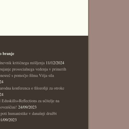
o branje
nevnik kritičnega mišljenja
11/12/2024
ujanje prosocialnega vedenja v primerih
nesreč s pomočjo filma Višja sila
24
rodna konferenca o filozofiji za otroke
24
l Eduskills+Reflections za učitelje na
lovenščini!
24/09/2023
poti humanistike v današnji družbi
01/09/2023