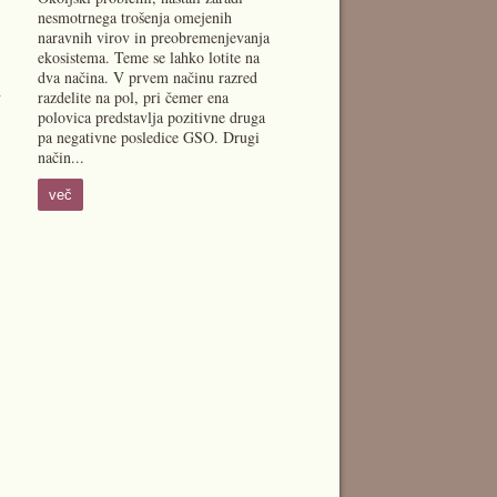
nesmotrnega trošenja omejenih
naravnih virov in preobremenjevanja
ekosistema. Teme se lahko lotite na
dva načina. V prvem načinu razred
h
razdelite na pol, pri čemer ena
polovica predstavlja pozitivne druga
pa negativne posledice GSO. Drugi
način...
več