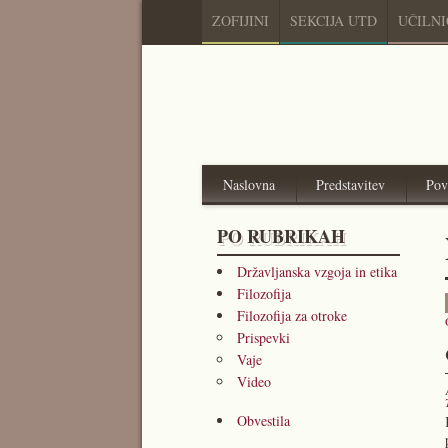
ZOFIJINI
SEKCIJA UTD
UČILN
Naslovna
Predstavitev
Pov
PO RUBRIKAH
Državljanska vzgoja in etika
Filozofija
Filozofija za otroke
Prispevki
Vaje
Video
Obvestila