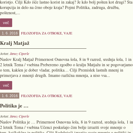
koristjo. Cilji Kdo išče lastno korist in zakaj? Je kdo bolj pošten kot drugi? Sta
korupcija in delo na črno oboje kraja? Pojmi Politika, zadruga, družba,
poštenost,...
več
FILOZOFIJA ZA OTROKE
,
VAJE
1. 6. 2016
Kralj Matjaž
Avtor:
Janez Ciperle
Naslov Kralj Matjaž Primernost Osnovna šola, 8 in 9 razred, srednja šola, 1 in
2 letnik Tema / vsebina Preberemo zgodbo o kralju Matjažu in se pogovarjamo
o tem, kakšen je dober vladar, politika… Cilji Premislek lastnih mnenj in
primerjava z mnenji drugih. Imamo različna mnenja, a niso vsa...
več
FILOZOFIJA ZA OTROKE
,
VAJE
1. 6. 2016
Politika je …
Avtor:
Janez Ciperle
Naslov Politika je … Primernost Osnovna šola, 8 in 9 razred, srednja šola, 1 in
2 letnik Tema / vsebina Učenci poskušajo čim bolje izraziti svoje mnenje o
tem, kaj/kakšna je politika. Cilji Sodelujoči izrazijo svoje mnenje o politiki in