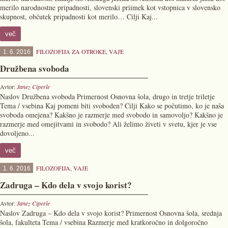
merilo narodnostne pripadnosti, slovenski priimek kot vstopnica v slovensko
skupnost, občutek pripadnosti kot merilo… Cilji Kaj...
več
FILOZOFIJA ZA OTROKE
,
VAJE
1. 6. 2016
Družbena svoboda
Avtor:
Janez Ciperle
Naslov Družbena svoboda Primernost Osnovna šola, drugo in tretje triletje
Tema / vsebina Kaj pomeni biti svoboden? Cilji Kako se počutimo, ko je naša
svoboda omejena? Kakšno je razmerje med svobodo in samovoljo? Kakšno je
razmerje med omejitvami in svobodo? Ali želimo živeti v svetu, kjer je vse
dovoljeno...
več
FILOZOFIJA
,
VAJE
1. 6. 2016
Zadruga – Kdo dela v svojo korist?
Avtor:
Janez Ciperle
Naslov Zadruga – Kdo dela v svojo korist? Primernost Osnovna šola, srednja
šola, fakulteta Tema / vsebina Razmerje med kratkoročno in dolgoročno