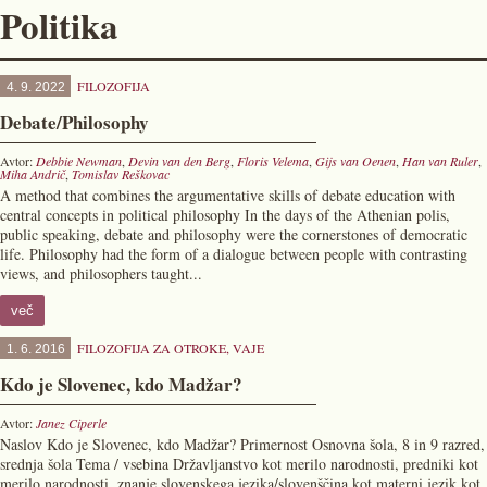
Politika
FILOZOFIJA
4. 9. 2022
Debate/Philosophy
Avtor:
Debbie Newman
,
Devin van den Berg
,
Floris Velema
,
Gijs van Oenen
,
Han van Ruler
,
Miha Andrič
,
Tomislav Reškovac
A method that combines the argumentative skills of debate education with
central concepts in political philosophy In the days of the Athenian polis,
public speaking, debate and philosophy were the cornerstones of democratic
life. Philosophy had the form of a dialogue between people with contrasting
views, and philosophers taught...
več
FILOZOFIJA ZA OTROKE
,
VAJE
1. 6. 2016
Kdo je Slovenec, kdo Madžar?
Avtor:
Janez Ciperle
Naslov Kdo je Slovenec, kdo Madžar? Primernost Osnovna šola, 8 in 9 razred,
srednja šola Tema / vsebina Državljanstvo kot merilo narodnosti, predniki kot
merilo narodnosti, znanje slovenskega jezika/slovenščina kot materni jezik kot