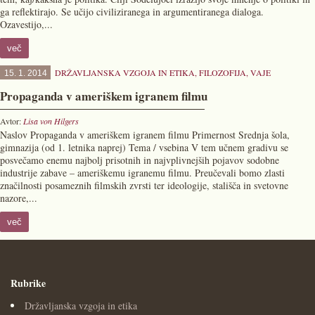
ga reflektirajo. Se učijo civiliziranega in argumentiranega dialoga.
Ozavestijo,...
več
DRŽAVLJANSKA VZGOJA IN ETIKA
,
FILOZOFIJA
,
VAJE
15. 1. 2014
Propaganda v ameriškem igranem filmu
Avtor:
Lisa von Hilgers
Naslov Propaganda v ameriškem igranem filmu Primernost Srednja šola,
gimnazija (od 1. letnika naprej) Tema / vsebina V tem učnem gradivu se
posvečamo enemu najbolj prisotnih in najvplivnejših pojavov sodobne
industrije zabave – ameriškemu igranemu filmu. Preučevali bomo zlasti
značilnosti posameznih filmskih zvrsti ter ideologije, stališča in svetovne
nazore,...
več
Rubrike
Državljanska vzgoja in etika