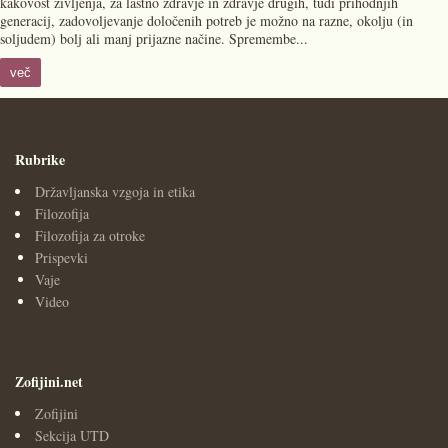
kakovost življenja, za lastno zdravje in zdravje drugih, tudi prihodnjih
generacij, zadovoljevanje določenih potreb je možno na razne, okolju (in
soljudem) bolj ali manj prijazne načine. Spremembe...
več
Rubrike
Državljanska vzgoja in etika
Filozofija
Filozofija za otroke
Prispevki
Vaje
Video
Zofijini.net
Zofijini
Sekcija UTD