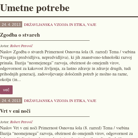
Umetne potrebe
DRŽAVLJANSKA VZGOJA IN ETIKA
,
VAJE
24. 4. 2013
Zgodba o stvareh
Avtor:
Robert Petrovič
Naslov Zgodba o stvareh Primernost Osnovna šola (8. razred) Tema / vsebina
Tveganja (predvidljiva, nepredvidljiva), ki jih znanstveno-tehnološki razvoj
prinaša. Iluzija “neomejenega” razvoja, obzirnost do omejenih virov,
odgovornost za kakovost življenja, za lastno zdravje in zdravje drugih, tudi
prihodnjih generacij, zadovoljevanje določenih potreb je možno na razne,
okolju (in...
več
DRŽAVLJANSKA VZGOJA IN ETIKA
,
VAJE
24. 4. 2013
Vrt v eni noči
Avtor:
Robert Petrovič
Naslov Vrt v eni noči Primernost Osnovna šola (8. razred) Tema / vsebina
Iluzija “neomejenega” razvoja, obzirnost do omejenih virov, odgovornost za