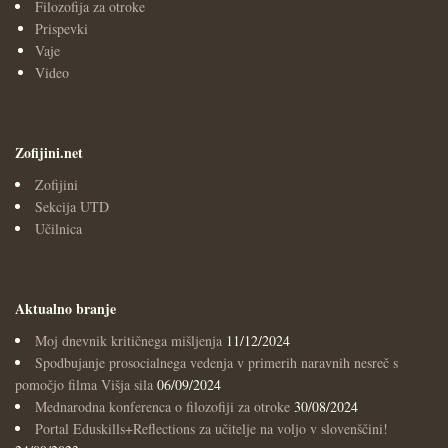
Filozofija za otroke
Prispevki
Vaje
Video
Zofijini.net
Zofijini
Sekcija UTD
Učilnica
Aktualno branje
Moj dnevnik kritičnega mišljenja
11/12/2024
Spodbujanje prosocialnega vedenja v primerih naravnih nesreč s
pomočjo filma Višja sila
06/09/2024
Mednarodna konferenca o filozofiji za otroke
30/08/2024
Portal Eduskills+Reflections za učitelje na voljo v slovenščini!