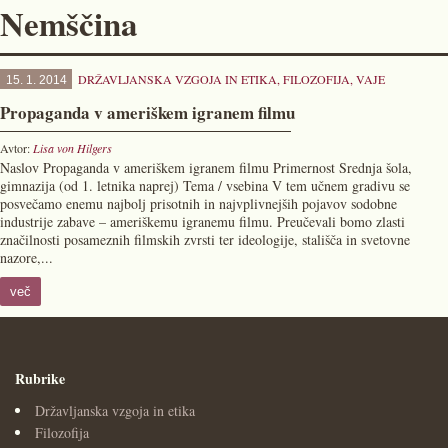
Nemščina
DRŽAVLJANSKA VZGOJA IN ETIKA
,
FILOZOFIJA
,
VAJE
15. 1. 2014
Propaganda v ameriškem igranem filmu
Avtor:
Lisa von Hilgers
Naslov Propaganda v ameriškem igranem filmu Primernost Srednja šola,
gimnazija (od 1. letnika naprej) Tema / vsebina V tem učnem gradivu se
posvečamo enemu najbolj prisotnih in najvplivnejših pojavov sodobne
industrije zabave – ameriškemu igranemu filmu. Preučevali bomo zlasti
značilnosti posameznih filmskih zvrsti ter ideologije, stališča in svetovne
nazore,...
več
Rubrike
Državljanska vzgoja in etika
Filozofija