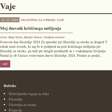
Vaje
FILOZOFIJA ZA OTROKE
,
VAJE
11. 12. 2024
Moj dnevnik kritičnega mišljenja
Avtor:
Maja Vačun
,
Marjan Šimenc
,
Smiljana Gartner
Svetovni dan filozofije 2024 Za uporabo pri filozofiji za otroke in drugod V
rokah imaš zvezek, ki naj bi te podpiral na poti kritičnega mišljenja pri
filozofiji za otroke, pa tudi pri drugih predmetih in v vsakdanjem življenju.
Nastal je ob Unesco svetovnem dnevu filozofije 2024. Preden se podaš...
več
Rubrike
Državljanska vzgoja in etika
Filozofija
Filozofija za otroke
Prispevki