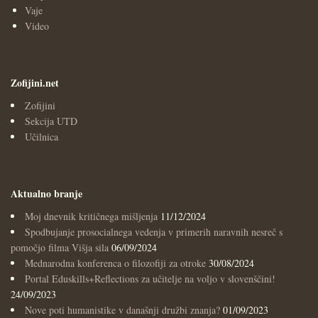
Vaje
Video
Zofijini.net
Zofijini
Sekcija UTD
Učilnica
Aktualno branje
Moj dnevnik kritičnega mišljenja
11/12/2024
Spodbujanje prosocialnega vedenja v primerih naravnih nesreč s
pomočjo filma Višja sila
06/09/2024
Mednarodna konferenca o filozofiji za otroke
30/08/2024
Portal Eduskills+Reflections za učitelje na voljo v slovenščini!
24/09/2023
Nove poti humanistike v današnji družbi znanja?
01/09/2023