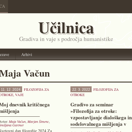
ICA
Učilnica
Gradiva in vaje s področja humanistike
ezave
Arhivi
Maja Vačun
FILOZOFIJA ZA
FILOZOFIJA ZA
11. 12. 2024
22. 3. 2022
OTROKE
,
VAJE
OTROKE
Moj dnevnik kritičnega
Gradivo za seminar
mišljenja
»Filozofija za otroke:
vzpostavljanje dialoškega in
Avtor:
Maja Vačun
,
Marjan Šimenc
,
sodelovalnega mišljenja v
Smiljana Gartner
razredu«
Svetovni dan filozofije 2024 Za