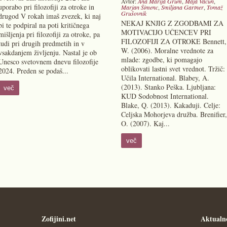
Avtor:
Ana Marija Grum
,
Maja Vačun
,
uporabo pri filozofiji za otroke in
Marjan Šimenc
,
Smiljana Gartner
,
Tomaž
Grušovnik
drugod V rokah imaš zvezek, ki naj
NEKAJ KNJIG Z ZGODBAMI ZA
bi te podpiral na poti kritičnega
MOTIVACIJO UČENCEV PRI
mišljenja pri filozofiji za otroke, pa
FILOZOFIJI ZA OTROKE Bennett,
tudi pri drugih predmetih in v
W. (2006). Moralne vrednote za
vsakdanjem življenju. Nastal je ob
mlade: zgodbe, ki pomagajo
Unesco svetovnem dnevu filozofije
oblikovati lastni svet vrednot. Tržič:
2024. Preden se podaš...
Učila International. Blabey, A.
(2013). Stanko Peška. Ljubljana:
več
KUD Sodobnost International.
Blake, Q. (2013). Kakaduji. Celje:
Celjska Mohorjeva družba. Brenifier,
O. (2007). Kaj...
več
Zofijini.net
Aktualn