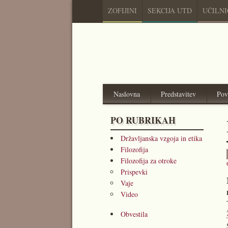
ZOFIJINI
SEKCIJA UTD
UČILN
Naslovna
Predstavitev
Pov
PO RUBRIKAH
Državljanska vzgoja in etika
Filozofija
Filozofija za otroke
Prispevki
Vaje
Video
Obvestila