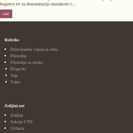
bogastvo ter za demonstracijo neenakosti v...
več
Rubrike
Državljanska vzgoja in etika
Filozofija
Filozofija za otroke
Prispevki
Vaje
Video
Zofijini.net
Zofijini
Sekcija UTD
Učilnica