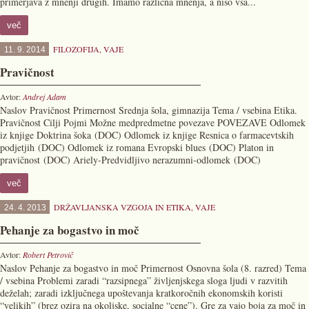
primerjava z mnenji drugih. Imamo različna mnenja, a niso vsa...
več
FILOZOFIJA
,
VAJE
11. 9. 2014
Pravičnost
Avtor:
Andrej Adam
Naslov Pravičnost Primernost Srednja šola, gimnazija Tema / vsebina Etika.
Pravičnost Cilji Pojmi Možne medpredmetne povezave POVEZAVE Odlomek
iz knjige Doktrina šoka (DOC) Odlomek iz knjige Resnica o farmacevtskih
podjetjih (DOC) Odlomek iz romana Evropski blues (DOC) Platon in
pravičnost (DOC) Ariely-Predvidljivo nerazumni-odlomek (DOC)
več
DRŽAVLJANSKA VZGOJA IN ETIKA
,
VAJE
24. 4. 2013
Pehanje za bogastvo in moč
Avtor:
Robert Petrovič
Naslov Pehanje za bogastvo in moč Primernost Osnovna šola (8. razred) Tema
/ vsebina Problemi zaradi “razsipnega” življenjskega sloga ljudi v razvitih
deželah; zaradi izključnega upoštevanja kratkoročnih ekonomskih koristi
“velikih” (brez ozira na okoljske, socialne “cene”). Gre za vajo boja za moč in