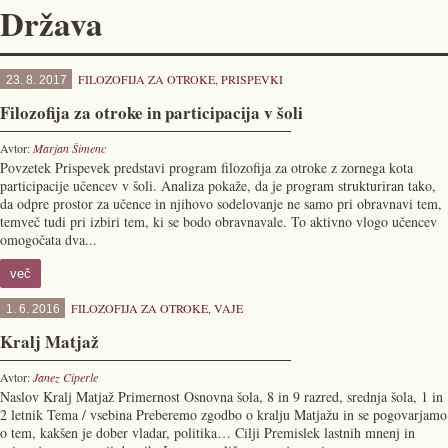
Država
FILOZOFIJA ZA OTROKE
,
PRISPEVKI
23. 8. 2017
Filozofija za otroke in participacija v šoli
Avtor:
Marjan Šimenc
Povzetek Prispevek predstavi program filozofija za otroke z zornega kota
participacije učencev v šoli. Analiza pokaže, da je program strukturiran tako,
da odpre prostor za učence in njihovo sodelovanje ne samo pri obravnavi tem,
temveč tudi pri izbiri tem, ki se bodo obravnavale. To aktivno vlogo učencev
omogočata dva...
več
FILOZOFIJA ZA OTROKE
,
VAJE
1. 6. 2016
Kralj Matjaž
Avtor:
Janez Ciperle
Naslov Kralj Matjaž Primernost Osnovna šola, 8 in 9 razred, srednja šola, 1 in
2 letnik Tema / vsebina Preberemo zgodbo o kralju Matjažu in se pogovarjamo
o tem, kakšen je dober vladar, politika… Cilji Premislek lastnih mnenj in