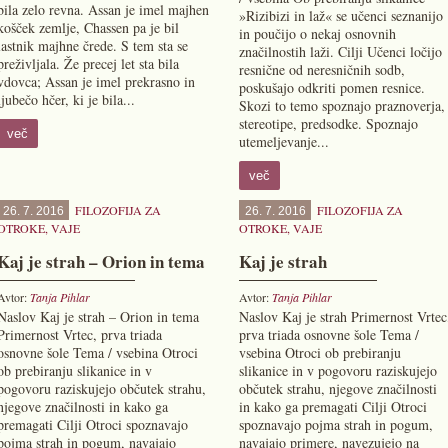
bila zelo revna. Assan je imel majhen
»Rizibizi in laž« se učenci seznanijo
košček zemlje, Chassen pa je bil
in poučijo o nekaj osnovnih
lastnik majhne črede. S tem sta se
značilnostih laži. Cilji Učenci ločijo
preživljala. Že precej let sta bila
resnične od neresničnih sodb,
vdovca; Assan je imel prekrasno in
poskušajo odkriti pomen resnice.
ljubečo hčer, ki je bila...
Skozi to temo spoznajo praznoverja,
stereotipe, predsodke. Spoznajo
več
utemeljevanje...
več
FILOZOFIJA ZA
FILOZOFIJA ZA
26. 7. 2016
26. 7. 2016
OTROKE
,
VAJE
OTROKE
,
VAJE
Kaj je strah – Orion in tema
Kaj je strah
Avtor:
Tanja Pihlar
Avtor:
Tanja Pihlar
Naslov Kaj je strah – Orion in tema
Naslov Kaj je strah Primernost Vrtec
Primernost Vrtec, prva triada
prva triada osnovne šole Tema /
osnovne šole Tema / vsebina Otroci
vsebina Otroci ob prebiranju
ob prebiranju slikanice in v
slikanice in v pogovoru raziskujejo
pogovoru raziskujejo občutek strahu,
občutek strahu, njegove značilnosti
njegove značilnosti in kako ga
in kako ga premagati Cilji Otroci
premagati Cilji Otroci spoznavajo
spoznavajo pojma strah in pogum,
pojma strah in pogum, navajajo
navajajo primere, navezujejo na