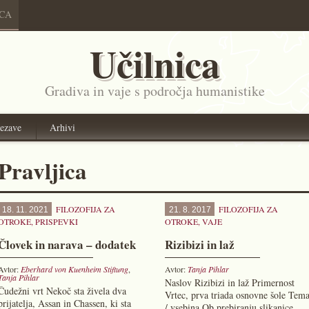
ICA
Učilnica
Gradiva in vaje s področja humanistike
ezave
Arhivi
Pravljica
FILOZOFIJA ZA
FILOZOFIJA ZA
18. 11. 2021
21. 8. 2017
OTROKE
,
PRISPEVKI
OTROKE
,
VAJE
Človek in narava – dodatek
Rizibizi in laž
Avtor:
Eberhard von Kuenheim Stiftung
,
Avtor:
Tanja Pihlar
Tanja Pihlar
Naslov Rizibizi in laž Primernost
Čudežni vrt Nekoč sta živela dva
Vrtec, prva triada osnovne šole Tem
prijatelja, Assan in Chassen, ki sta
/ vsebina Ob prebiranju slikanice