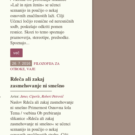
»Laž in njen ženin« se učenci
seznanijo in poučijo o nekaj
osnovnih značilnostih laži. Cilji
Učenci ločijo resnične od neresničnih
sodb, poskušajo odkriti pomen
resnice. Skozi to temo spoznajo
praznoverja, stereotipe, predsodke.
Spoznajo...
več
FILOZOFIJA ZA
26. 7. 2016
OTROKE
,
VAJE
Rdeča ali zakaj
zasmehovanje ni smešno
,
Avtor:
Janez Ciperle
,
Robert Petrovič
Naslov Rdeča ali zakaj zasmehovanje
ni smešno Primernost Osnovna šola
Tema / vsebina Ob prebiranju
slikanice »Rdeča ali zakaj
zasmehovanje ni smešno« se učenci
seznanijo in poučijo o nekaj
osnovnih značilnostih strahu. Cilji