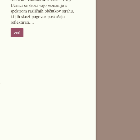
Učenci se skozi vajo seznanijo s
spektrom različnih občutkov strahu,
ki jih skozi pogovor poskušajo
reflektirati....
več
,
t