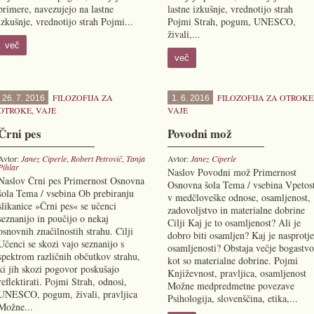
primere, navezujejo na lastne
lastne izkušnje, vrednotijo strah
izkušnje, vrednotijo strah Pojmi...
Pojmi Strah, pogum, UNESCO,
živali,...
več
več
FILOZOFIJA ZA
FILOZOFIJA ZA OTROKE
26. 7. 2016
1. 6. 2016
OTROKE
,
VAJE
VAJE
Črni pes
Povodni mož
Avtor:
Janez Ciperle
,
Robert Petrovič
,
Tanja
Avtor:
Janez Ciperle
Pihlar
Naslov Povodni mož Primernost
Naslov Črni pes Primernost Osnovna
Osnovna šola Tema / vsebina Vpetos
šola Tema / vsebina Ob prebiranju
v medčloveške odnose, osamljenost,
slikanice »Črni pes« se učenci
zadovoljstvo in materialne dobrine
seznanijo in poučijo o nekaj
Cilji Kaj je to osamljenost? Ali je
osnovnih značilnostih strahu. Cilji
dobro biti osamljen? Kaj je nasprotje
Učenci se skozi vajo seznanijo s
osamljenosti? Obstaja večje bogastvo
spektrom različnih občutkov strahu,
kot so materialne dobrine. Pojmi
ki jih skozi pogovor poskušajo
Književnost, pravljica, osamljenost
reflektirati. Pojmi Strah, odnosi,
Možne medpredmetne povezave
UNESCO, pogum, živali, pravljica
Psihologija, slovenščina, etika,...
Možne...