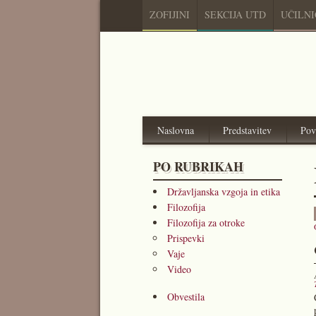
ZOFIJINI
SEKCIJA UTD
UČILN
Naslovna
Predstavitev
Pov
PO RUBRIKAH
Državljanska vzgoja in etika
Filozofija
Filozofija za otroke
Prispevki
Vaje
Video
Obvestila