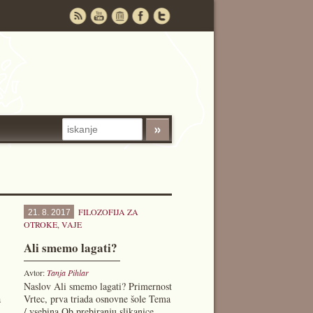
FILOZOFIJA ZA
21. 8. 2017
OTROKE
,
VAJE
Ali smemo lagati?
Avtor:
Tanja Pihlar
Naslov Ali smemo lagati? Primernost
a
Vrtec, prva triada osnovne šole Tema
/ vsebina Ob prebiranju slikanice