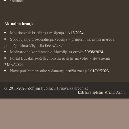
Učilnica
Aktualno branje
Moj dnevnik kritičnega mišljenja
11/12/2024
Spodbujanje prosocialnega vedenja v primerih naravnih nesreč s
pomočjo filma Višja sila
06/09/2024
Mednarodna konferenca o filozofiji za otroke
30/08/2024
Portal Eduskills+Reflections za učitelje na voljo v slovenščini!
24/09/2023
Nove poti humanistike v današnji družbi znanja?
01/09/2023
cc
2011-2026 Zofijini ljubimci.
Prijava za urednike
Izdelava spletne strani:
Arhit