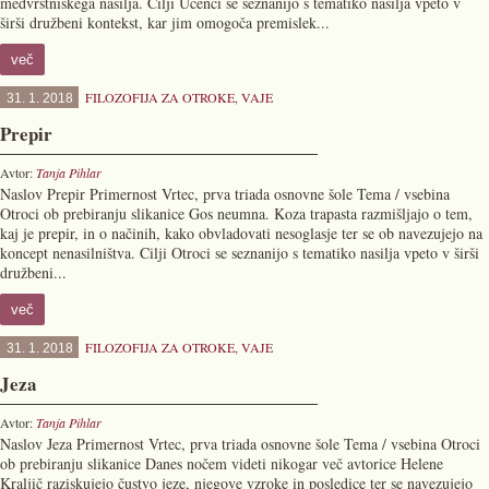
medvrstniškega nasilja. Cilji Učenci se seznanijo s tematiko nasilja vpeto v
širši družbeni kontekst, kar jim omogoča premislek...
več
FILOZOFIJA ZA OTROKE
,
VAJE
31. 1. 2018
Prepir
Avtor:
Tanja Pihlar
Naslov Prepir Primernost Vrtec, prva triada osnovne šole Tema / vsebina
Otroci ob prebiranju slikanice Gos neumna. Koza trapasta razmišljajo o tem,
kaj je prepir, in o načinih, kako obvladovati nesoglasje ter se ob navezujejo na
koncept nenasilništva. Cilji Otroci se seznanijo s tematiko nasilja vpeto v širši
družbeni...
več
FILOZOFIJA ZA OTROKE
,
VAJE
31. 1. 2018
Jeza
Avtor:
Tanja Pihlar
Naslov Jeza Primernost Vrtec, prva triada osnovne šole Tema / vsebina Otroci
ob prebiranju slikanice Danes nočem videti nikogar več avtorice Helene
Kraljič raziskujejo čustvo jeze, njegove vzroke in posledice ter se navezujejo