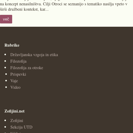
na koncept nenasilništva. Cilji Otroci se seznanijo s tematiko nasilja vpeto v
širši družbeni kontekst, kar...
več
Rubrike
Državljanska vzgoja in etika
Filozofija
Filozofija za otroke
Prispevki
Vaje
Video
Zofijini.net
Zofijini
Sekcija UTD