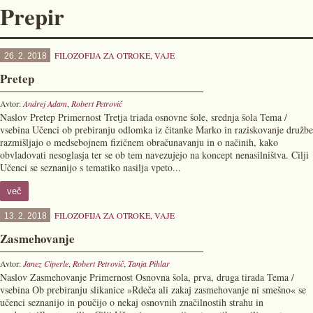
Prepir
FILOZOFIJA ZA OTROKE
,
VAJE
26. 2. 2018
Pretep
Avtor:
Andrej Adam
,
Robert Petrovič
Naslov Pretep Primernost Tretja triada osnovne šole, srednja šola Tema /
vsebina Učenci ob prebiranju odlomka iz čitanke Marko in raziskovanje družbe
razmišljajo o medsebojnem fizičnem obračunavanju in o načinih, kako
obvladovati nesoglasja ter se ob tem navezujejo na koncept nenasilništva. Cilji
Učenci se seznanijo s tematiko nasilja vpeto...
več
FILOZOFIJA ZA OTROKE
,
VAJE
13. 2. 2018
Zasmehovanje
Avtor:
Janez Ciperle
,
Robert Petrovič
,
Tanja Pihlar
Naslov Zasmehovanje Primernost Osnovna šola, prva, druga tirada Tema /
vsebina Ob prebiranju slikanice »Rdeča ali zakaj zasmehovanje ni smešno« se
učenci seznanijo in poučijo o nekaj osnovnih značilnostih strahu in