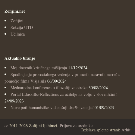
Zofijini.net
Zofijini
Sekcija UTD
Učilnica
Aktualno branje
Moj dnevnik kritičnega mišljenja
11/12/2024
Spodbujanje prosocialnega vedenja v primerih naravnih nesreč s
pomočjo filma Višja sila
06/09/2024
Mednarodna konferenca o filozofiji za otroke
30/08/2024
Portal Eduskills+Reflections za učitelje na voljo v slovenščini!
24/09/2023
Nove poti humanistike v današnji družbi znanja?
01/09/2023
cc
2011-2026 Zofijini ljubimci.
Prijava za urednike
Izdelava spletne strani:
Arhit