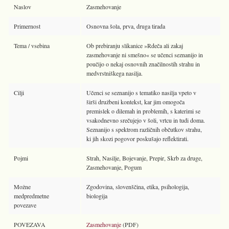
Naslov
Zasmehovanje
Primernost
Osnovna šola, prva, druga tirada
Tema / vsebina
Ob prebiranju slikanice »Rdeča ali zakaj
zasmehovanje ni smešno« se učenci seznanijo in
poučijo o nekaj osnovnih značilnostih strahu in
medvrstniškega nasilja.
Cilji
Učenci se seznanijo s tematiko nasilja vpeto v
širši družbeni kontekst, kar jim omogoča
premislek o dilemah in problemih, s katerimi se
vsakodnevno srečujejo v šoli, vrtcu in tudi doma.
Seznanijo s spektrom različnih občutkov strahu,
ki jih skozi pogovor poskušajo reflektirati.
Pojmi
Strah, Nasilje, Bojevanje, Prepir, Skrb za druge,
Zasmehovanje, Pogum
Možne
Zgodovina, slovenščina, etika, psihologija,
medpredmetne
biologija
povezave
POVEZAVA
Zasmehovanje
(PDF)