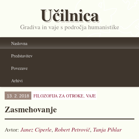
Učilnica
Gradiva in vaje s področja humanistike
Naslovna
Predstavitev
Povezave
Arhivi
FILOZOFIJA ZA OTROKE,
VAJE
13. 2. 2018
Zasmehovanje
Avtor:
Janez Ciperle
,
Robert Petrovič
,
Tanja Pihlar