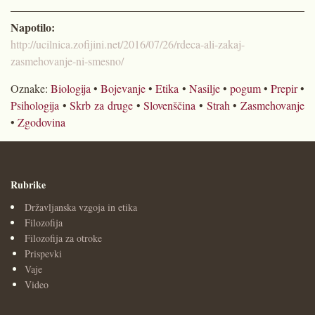
Napotilo:
http://ucilnica.zofijini.net/2016/07/26/rdeca-ali-zakaj-
zasmehovanje-ni-smesno/
Oznake:
Biologija
•
Bojevanje
•
Etika
•
Nasilje
•
pogum
•
Prepir
•
Psihologija
•
Skrb za druge
•
Slovenščina
•
Strah
•
Zasmehovanje
•
Zgodovina
Rubrike
Državljanska vzgoja in etika
Filozofija
Filozofija za otroke
Prispevki
Vaje
Video