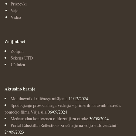
Prispevki
Vaje
Video
Zofijini.net
Zofijini
Sekcija UTD
Učilnica
Aktualno branje
Moj dnevnik kritičnega mišljenja
11/12/2024
Spodbujanje prosocialnega vedenja v primerih naravnih nesreč s
pomočjo filma Višja sila
06/09/2024
Mednarodna konferenca o filozofiji za otroke
30/08/2024
Portal Eduskills+Reflections za učitelje na voljo v slovenščini!
24/09/2023