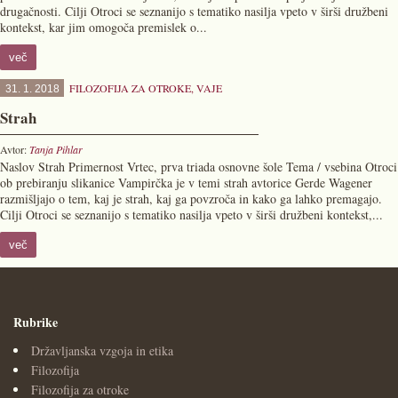
drugačnosti. Cilji Otroci se seznanijo s tematiko nasilja vpeto v širši družbeni
kontekst, kar jim omogoča premislek o...
več
FILOZOFIJA ZA OTROKE
,
VAJE
31. 1. 2018
Strah
Avtor:
Tanja Pihlar
Naslov Strah Primernost Vrtec, prva triada osnovne šole Tema / vsebina Otroci
ob prebiranju slikanice Vampirčka je v temi strah avtorice Gerde Wagener
razmišljajo o tem, kaj je strah, kaj ga povzroča in kako ga lahko premagajo.
Cilji Otroci se seznanijo s tematiko nasilja vpeto v širši družbeni kontekst,...
več
Rubrike
Državljanska vzgoja in etika
Filozofija
Filozofija za otroke