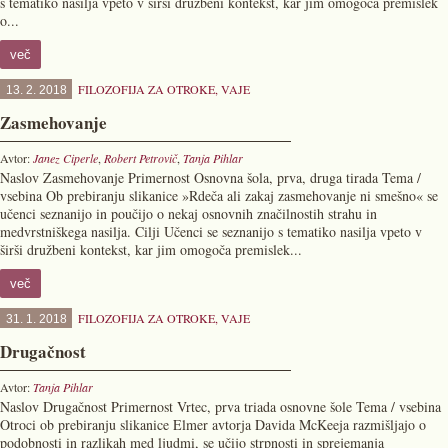
s tematiko nasilja vpeto v širši družbeni kontekst, kar jim omogoča premislek
o...
več
FILOZOFIJA ZA OTROKE
,
VAJE
13. 2. 2018
Zasmehovanje
Avtor:
Janez Ciperle
,
Robert Petrovič
,
Tanja Pihlar
Naslov Zasmehovanje Primernost Osnovna šola, prva, druga tirada Tema /
vsebina Ob prebiranju slikanice »Rdeča ali zakaj zasmehovanje ni smešno« se
učenci seznanijo in poučijo o nekaj osnovnih značilnostih strahu in
medvrstniškega nasilja. Cilji Učenci se seznanijo s tematiko nasilja vpeto v
širši družbeni kontekst, kar jim omogoča premislek...
več
FILOZOFIJA ZA OTROKE
,
VAJE
31. 1. 2018
Drugačnost
Avtor:
Tanja Pihlar
Naslov Drugačnost Primernost Vrtec, prva triada osnovne šole Tema / vsebina
Otroci ob prebiranju slikanice Elmer avtorja Davida McKeeja razmišljajo o
podobnosti in razlikah med ljudmi, se učijo strpnosti in sprejemanja