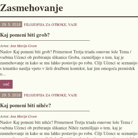
Zasmehovanje
FILOZOFIJA ZA OTROKE
,
VAJE
29. 5. 2018
Kaj pomeni biti grob?
Avtor:
Ana Marija Grum
Naslov Kaj pomeni biti grob? Primernost Tretja triada osnovne šole Tema /
vsebina Učenci ob prebiranju slikanice Groba, razmišljajo o tem, kaj je
zasmehovanje in kako se mu lahko postavijo po robu. Cilji Učenci se seznanijo
s tematiko nasilja vpeto v širši družbeni kontekst, kar jim omogoča premislek
o...
več
FILOZOFIJA ZA OTROKE
,
VAJE
29. 5. 2018
Kaj pomeni biti nihče?
Avtor:
Ana Marija Grum
Naslov Kaj pomeni biti nihče? Primernost Tretja triada osnovne šole Tema /
vsebina Učenci ob prebiranju slikanice Nihče razmišljajo o tem, kaj je
zasmehovanje in kako se mu lahko postavijo po robu. Cilji Učenci se seznanijo