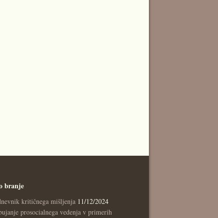
o branje
nevnik kritičnega mišljenja
11/12/2024
ujanje prosocialnega vedenja v primerih