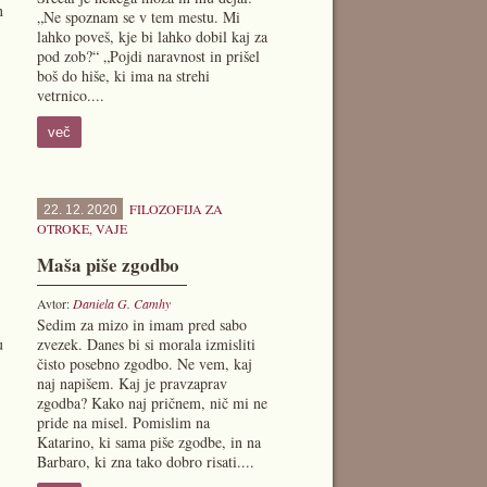
n
„Ne spoznam se v tem mestu. Mi
lahko poveš, kje bi lahko dobil kaj za
pod zob?“ „Pojdi naravnost in prišel
boš do hiše, ki ima na strehi
vetrnico....
več
FILOZOFIJA ZA
22. 12. 2020
OTROKE
,
VAJE
Maša piše zgodbo
Avtor:
Daniela G. Camhy
Sedim za mizo in imam pred sabo
u
zvezek. Danes bi si morala izmisliti
čisto posebno zgodbo. Ne vem, kaj
naj napišem. Kaj je pravzaprav
zgodba? Kako naj pričnem, nič mi ne
pride na misel. Pomislim na
Katarino, ki sama piše zgodbe, in na
Barbaro, ki zna tako dobro risati....