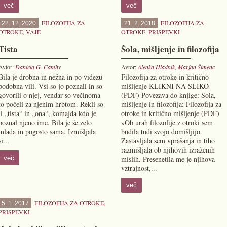
več
več
FILOZOFIJA ZA
FILOZOFIJA ZA
22. 12. 2020
21. 2. 2018
OTROKE
,
VAJE
OTROKE
,
PRISPEVKI
Tista
Šola, mišljenje in filozofija
Avtor:
Daniela G. Camhy
Avtor:
Alenka Hladnik
,
Marjan Šimenc
Bila je drobna in nežna in po videzu
Filozofija za otroke in kritično
podobna vili. Vsi so jo poznali in so
mišljenje KLIKNI NA SLIKO
govorili o njej, vendar so večinoma
(PDF) Povezava do knjige: Šola,
to počeli za njenim hrbtom. Rekli so
mišljenje in filozofija: Filozofija za
ji „tista“ in „ona“, komajda kdo je
otroke in kritično mišljenje (PDF)
poznal njeno ime. Bila je še zelo
»Ob urah filozofije z otroki sem
mlada in pogosto sama. Izmišljala
budila tudi svojo domišljijo.
si...
Zastavljala sem vprašanja in tiho
razmišljala ob njihovih izraženih
več
mislih. Presenetila me je njihova
vztrajnost,...
več
FILOZOFIJA ZA OTROKE
,
5. 1. 2017
PRISPEVKI