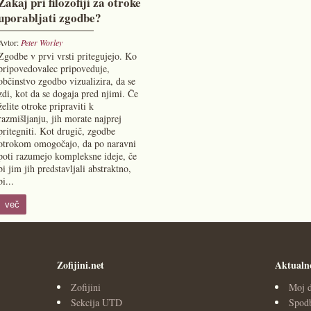
Zakaj pri filozofiji za otroke
uporabljati zgodbe?
Avtor:
Peter Worley
Zgodbe v prvi vrsti pritegujejo. Ko
pripovedovalec pripoveduje,
občinstvo zgodbo vizualizira, da se
zdi, kot da se dogaja pred njimi. Če
želite otroke pripraviti k
razmišljanju, jih morate najprej
pritegniti. Kot drugič, zgodbe
otrokom omogočajo, da po naravni
poti razumejo kompleksne ideje, če
bi jim jih predstavljali abstraktno,
bi...
več
Zofijini.net
Aktualn
Zofijini
Moj d
Sekcija UTD
Spodb