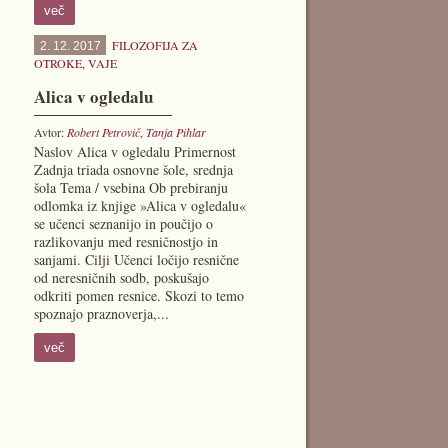
več
FILOZOFIJA ZA
2. 12. 2017
OTROKE
,
VAJE
Alica v ogledalu
Avtor:
Robert Petrovič
,
Tanja Pihlar
Naslov Alica v ogledalu Primernost
Zadnja triada osnovne šole, srednja
šola Tema / vsebina Ob prebiranju
odlomka iz knjige »Alica v ogledalu«
se učenci seznanijo in poučijo o
razlikovanju med resničnostjo in
sanjami. Cilji Učenci ločijo resnične
od neresničnih sodb, poskušajo
odkriti pomen resnice. Skozi to temo
spoznajo praznoverja,...
več