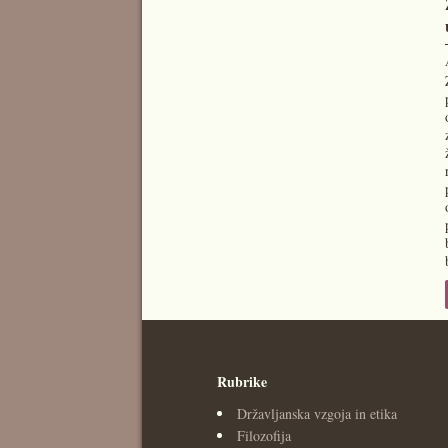
Rubrike
Državljanska vzgoja in etika
Filozofija