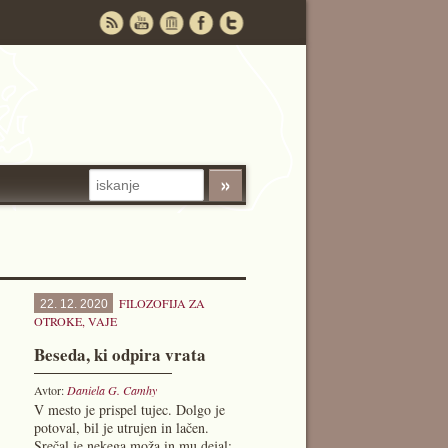
FILOZOFIJA ZA
22. 12. 2020
OTROKE
,
VAJE
Beseda, ki odpira vrata
Avtor:
Daniela G. Camhy
V mesto je prispel tujec. Dolgo je
potoval, bil je utrujen in lačen.
Srečal je nekega moža in mu dejal: