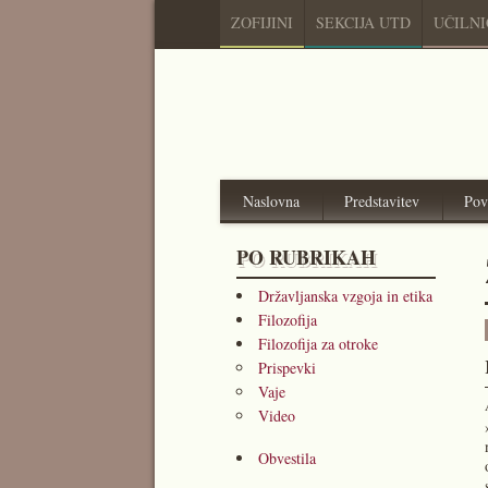
ZOFIJINI
SEKCIJA UTD
UČILN
Naslovna
Predstavitev
Pov
PO RUBRIKAH
Državljanska vzgoja in etika
Filozofija
Filozofija za otroke
Prispevki
Vaje
Video
Obvestila