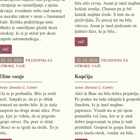
bila zelo revna. Assan je imel majhe
vztrajneje se razmišljanje z njima
košček zemlje, Chassen pa je bil
ukvarja: zvezdnato nebo nad menoj
lastnik majhne črede. S tem sta se
in moralni zakon v meni.« Immanuel
preživljala. Že precej let sta bila
Kant: Kritika praktičnega uma
vdovca; Assan je imel prekrasno in
Marko je zamišljeno gledal skozi
ljubečo hčer, ki je bila...
teleskop, ki si je utiral pot skozi
kupolo astronomskega...
več
več
FILOZOFIJA ZA
FILOZOFIJA ZA
22. 12. 2020
22. 12. 2020
OTROKE
,
VAJE
OTROKE
,
VAJE
Eline sanje
Kupčija
Avtor:
Daniela G. Camhy
Avtor:
Daniela G. Camhy
Ela se je prebudila. Bilo je sredi
Aleš in Bine sta bila dobra prijatelja.
noči. Sanjala je, da jo je oblak
Po pouku sta rada zahajala k gospod
ponesel na streho hiše, ki je stala
Smoletu, ki je imel majhno
nasproti na drugi strani ulice. Prav
papirnico. Včasih sta se pri njem
tja, kjer je videla, da se pogosto
pomudila več časa, ker se je znal
igrajo otroci. Da, prav si slišal.
dobro pogovarjati in jima je tudi
Otroci so se igrali na strehi. To je
prisluhnil. Gospod in gospa Smole
bila...
nista imela otrok, vendar sta bila...