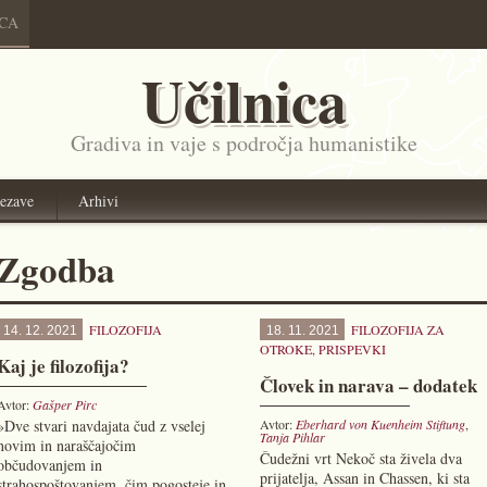
ICA
Učilnica
Gradiva in vaje s področja humanistike
ezave
Arhivi
Zgodba
FILOZOFIJA
FILOZOFIJA ZA
14. 12. 2021
18. 11. 2021
OTROKE
,
PRISPEVKI
Kaj je filozofija?
Človek in narava – dodatek
Avtor:
Gašper Pirc
»Dve stvari navdajata čud z vselej
Avtor:
Eberhard von Kuenheim Stiftung
,
Tanja Pihlar
novim in naraščajočim
Čudežni vrt Nekoč sta živela dva
občudovanjem in
prijatelja, Assan in Chassen, ki sta
strahospoštovanjem, čim pogosteje in