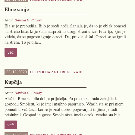
Eline sanje
Avtor:
Daniela G. Camhy
Ela se je prebudila. Bilo je sredi noči. Sanjala je, da jo je oblak ponesel
na streho hiše, ki je stala nasproti na drugi strani ulice. Prav tja, kjer je
videla, da se pogosto igrajo otroci. Da, prav si slišal. Otroci so se igrali
na strehi. To je bila...
več
FILOZOFIJA ZA OTROKE
,
VAJE
22. 12. 2020
Kupčija
Avtor:
Daniela G. Camhy
Aleš in Bine sta bila dobra prijatelja. Po pouku sta rada zahajala k
gospodu Smoletu, ki je imel majhno papirnico. Včasih sta se pri njem
pomudila več časa, ker se je znal dobro pogovarjati in jima je tudi
prisluhnil. Gospod in gospa Smole nista imela otrok, vendar sta bila...
več