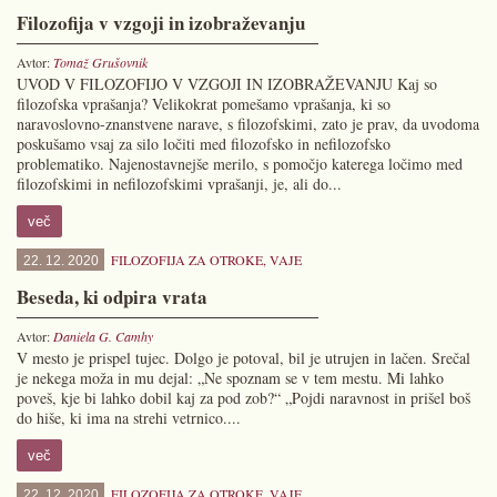
Filozofija v vzgoji in izobraževanju
Avtor:
Tomaž Grušovnik
UVOD V FILOZOFIJO V VZGOJI IN IZOBRAŽEVANJU Kaj so
filozofska vprašanja? Velikokrat pomešamo vprašanja, ki so
naravoslovno-znanstvene narave, s filozofskimi, zato je prav, da uvodoma
poskušamo vsaj za silo ločiti med filozofsko in nefilozofsko
problematiko. Najenostavnejše merilo, s pomočjo katerega ločimo med
filozofskimi in nefilozofskimi vprašanji, je, ali do...
več
FILOZOFIJA ZA OTROKE
,
VAJE
22. 12. 2020
Beseda, ki odpira vrata
Avtor:
Daniela G. Camhy
V mesto je prispel tujec. Dolgo je potoval, bil je utrujen in lačen. Srečal
je nekega moža in mu dejal: „Ne spoznam se v tem mestu. Mi lahko
poveš, kje bi lahko dobil kaj za pod zob?“ „Pojdi naravnost in prišel boš
do hiše, ki ima na strehi vetrnico....
več
FILOZOFIJA ZA OTROKE
,
VAJE
22. 12. 2020