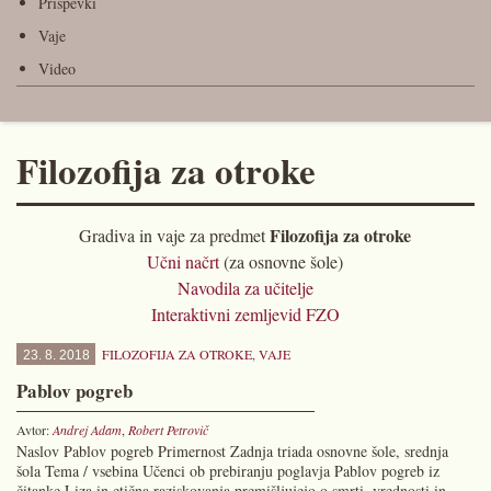
Prispevki
Vaje
Video
Filozofija za otroke
Filozofija za otroke
Gradiva in vaje za predmet
Učni načrt
(za osnovne šole)
Navodila za učitelje
Interaktivni zemljevid FZO
FILOZOFIJA ZA OTROKE
,
VAJE
23. 8. 2018
Pablov pogreb
Avtor:
Andrej Adam
,
Robert Petrovič
Naslov Pablov pogreb Primernost Zadnja triada osnovne šole, srednja
šola Tema / vsebina Učenci ob prebiranju poglavja Pablov pogreb iz
čitanke Liza in etična raziskovanja premišljujejo o smrti, vrednosti in