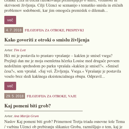
skrivnosti življenja. Cilji Učenci se seznanijo s tematiko smisla in etičnih
problemov sodobnosti, kar jim omogoča premislek o dilemah...
več
FILOZOFIJA ZA OTROKE
,
PRISPEVKI
4. 7. 2018
Kako govoriti z otroki o smislu življenja
Avtor:
Tim Lott
Hči mi je postavila to prastaro vprašanje – kakšen je smisel vsega?
Prejšnji dan me je moja osemletna hčerka Louise med drugače povsem
nedolžnim sprehodom po parku vprašala »kakšen je smisel?«. »Smisel
česa?«, sem vprašal. »Saj veš. Življenja. Vsega.« Vprašanje je postavila
veselo brez sledi kakšnega eksistencialnega obupa. Odpravil...
več
FILOZOFIJA ZA OTROKE
,
VAJE
29. 5. 2018
Kaj pomeni biti grob?
Avtor:
Ana Marija Grum
Naslov Kaj pomeni biti grob? Primernost Tretja triada osnovne šole Tema
/ vsebina Učenci ob prebiranju slikanice Groba, razmišljajo o tem, kaj je