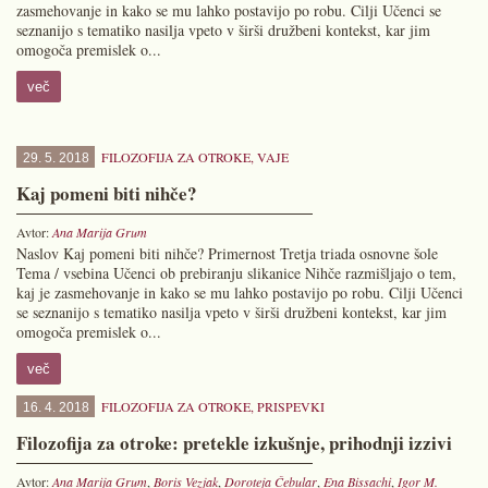
zasmehovanje in kako se mu lahko postavijo po robu. Cilji Učenci se
seznanijo s tematiko nasilja vpeto v širši družbeni kontekst, kar jim
omogoča premislek o...
več
FILOZOFIJA ZA OTROKE
,
VAJE
29. 5. 2018
Kaj pomeni biti nihče?
Avtor:
Ana Marija Grum
Naslov Kaj pomeni biti nihče? Primernost Tretja triada osnovne šole
Tema / vsebina Učenci ob prebiranju slikanice Nihče razmišljajo o tem,
kaj je zasmehovanje in kako se mu lahko postavijo po robu. Cilji Učenci
se seznanijo s tematiko nasilja vpeto v širši družbeni kontekst, kar jim
omogoča premislek o...
več
FILOZOFIJA ZA OTROKE
,
PRISPEVKI
16. 4. 2018
Filozofija za otroke: pretekle izkušnje, prihodnji izzivi
Avtor:
Ana Marija Grum
,
Boris Vezjak
,
Doroteja Čebular
,
Ena Bissachi
,
Igor M.