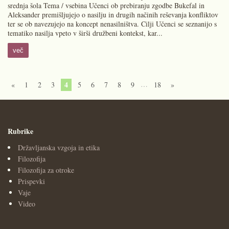
srednja šola Tema / vsebina Učenci ob prebiranju zgodbe Bukefal in
Aleksander premišljujejo o nasilju in drugih načinih reševanja konfliktov
ter se ob navezujejo na koncept nenasilništva. Cilji Učenci se seznanijo s
tematiko nasilja vpeto v širši družbeni kontekst, kar...
več
4
…
«
1
2
3
5
6
7
8
9
18
»
Rubrike
Državljanska vzgoja in etika
Filozofija
Filozofija za otroke
Prispevki
Vaje
Video