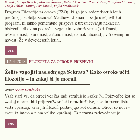
Ravnik
,
Lucija Brečko
,
Marjan Šimenc
,
Robert Petrovič
,
Rudi Kotnik
,
Smiljana Gartner
,
Tanja Pihlar
,
Tomaž Grušovnik
,
Vojko Strahovnik
Program Filozofije za otroke (FZO), ki ga je v sedemdesetih letih
prejšnjega stoletja zasnoval Matthew Lipman in se je uveljavil kot
program, ki lahko pomembno prispeva k uresničevanju nekaterih
bistvenih ciljev na področju vzgoje in izobraževanja (kritičnost,
ustvarjalnost, pluralnost, avtonomnost, demokratičnost), v Sloveniji ni
novost. Že v devetdesetih letih...
več
FILOZOFIJA ZA OTROKE
,
PRISPEVKI
12. 4. 2018
Želite vzgojiti naslednjega Sokrata? Kako otroke učiti
filozofijo – in zakaj bi jo morali
Avtor:
Scotty Hendricks
Vsak starš ve, da otroci ves čas radi sprašujejo »zakaj?«. Poizvedbe kot so
»zakaj moram biti prijazen?« so lahko razdražljive, a so to ravno tista
vrsta vprašanj, ki si jih filozofi postavljajo kot odrasli. Otroci so novi v
svetu in imajo o njem veliko vprašanj. Ta naravna radovednost je...
več