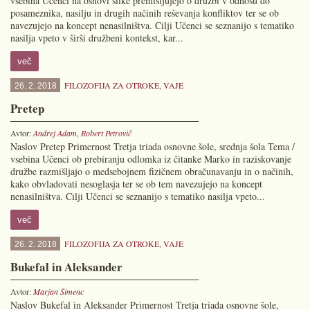
vsebina Učenci na osnovi slike premišljujejo o družbi v odnosu do
posameznika, nasilju in drugih načinih reševanja konfliktov ter se ob
navezujejo na koncept nenasilništva. Cilji Učenci se seznanijo s tematiko
nasilja vpeto v širši družbeni kontekst, kar...
več
FILOZOFIJA ZA OTROKE
,
VAJE
26. 2. 2018
Pretep
Avtor:
Andrej Adam
,
Robert Petrovič
Naslov Pretep Primernost Tretja triada osnovne šole, srednja šola Tema /
vsebina Učenci ob prebiranju odlomka iz čitanke Marko in raziskovanje
družbe razmišljajo o medsebojnem fizičnem obračunavanju in o načinih,
kako obvladovati nesoglasja ter se ob tem navezujejo na koncept
nenasilništva. Cilji Učenci se seznanijo s tematiko nasilja vpeto...
več
FILOZOFIJA ZA OTROKE
,
VAJE
26. 2. 2018
Bukefal in Aleksander
Avtor:
Marjan Šimenc
Naslov Bukefal in Aleksander Primernost Tretja triada osnovne šole,