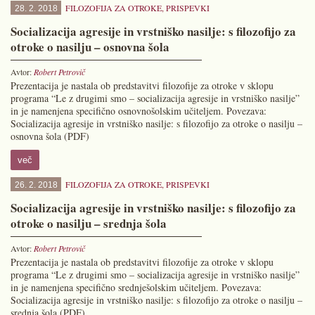
FILOZOFIJA ZA OTROKE
,
PRISPEVKI
28. 2. 2018
Socializacija agresije in vrstniško nasilje: s filozofijo za
otroke o nasilju – osnovna šola
Avtor:
Robert Petrovič
Prezentacija je nastala ob predstavitvi filozofije za otroke v sklopu
programa “Le z drugimi smo – socializacija agresije in vrstniško nasilje”
in je namenjena specifično osnovnošolskim učiteljem. Povezava:
Socializacija agresije in vrstniško nasilje: s filozofijo za otroke o nasilju –
osnovna šola (PDF)
več
FILOZOFIJA ZA OTROKE
,
PRISPEVKI
26. 2. 2018
Socializacija agresije in vrstniško nasilje: s filozofijo za
otroke o nasilju – srednja šola
Avtor:
Robert Petrovič
Prezentacija je nastala ob predstavitvi filozofije za otroke v sklopu
programa “Le z drugimi smo – socializacija agresije in vrstniško nasilje”
in je namenjena specifično srednješolskim učiteljem. Povezava:
Socializacija agresije in vrstniško nasilje: s filozofijo za otroke o nasilju –
srednja šola (PDF)