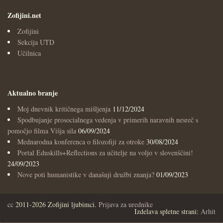
Zofijini.net
Zofijini
Sekcija UTD
Učilnica
Aktualno branje
Moj dnevnik kritičnega mišljenja
11/12/2024
Spodbujanje prosocialnega vedenja v primerih naravnih nesreč s
pomočjo filma Višja sila
06/09/2024
Mednarodna konferenca o filozofiji za otroke
30/08/2024
Portal Eduskills+Reflections za učitelje na voljo v slovenščini!
24/09/2023
Nove poti humanistike v današnji družbi znanja?
01/09/2023
cc
2011-2026 Zofijini ljubimci.
Prijava za urednike
Izdelava spletne strani:
Arhit