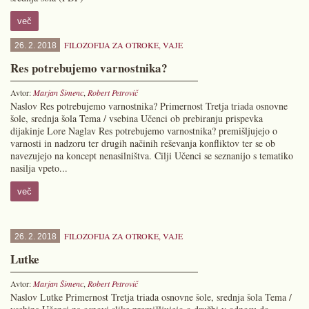
več
FILOZOFIJA ZA OTROKE
,
VAJE
26. 2. 2018
Res potrebujemo varnostnika?
Avtor:
Marjan Šimenc
,
Robert Petrovič
Naslov Res potrebujemo varnostnika? Primernost Tretja triada osnovne
šole, srednja šola Tema / vsebina Učenci ob prebiranju prispevka
dijakinje Lore Naglav Res potrebujemo varnostnika? premišljujejo o
varnosti in nadzoru ter drugih načinih reševanja konfliktov ter se ob
navezujejo na koncept nenasilništva. Cilji Učenci se seznanijo s tematiko
nasilja vpeto...
več
FILOZOFIJA ZA OTROKE
,
VAJE
26. 2. 2018
Lutke
Avtor:
Marjan Šimenc
,
Robert Petrovič
Naslov Lutke Primernost Tretja triada osnovne šole, srednja šola Tema /