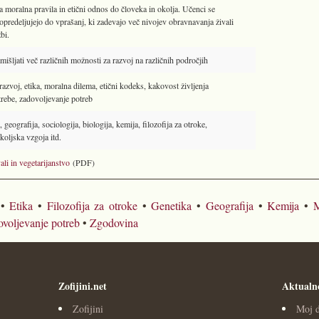
 moralna pravila in etični odnos do človeka in okolja. Učenci se
 opredeljujejo do vprašanj, ki zadevajo več nivojev obravnavanja živali
bi.
mišljati več različnih možnosti za razvoj na različnih področjih
razvoj, etika, moralna dilema, etični kodeks, kakovost življenja
rebe, zadovoljevanje potreb
geografija, sociologija, biologija, kemija, filozofija za otroke,
koljska vzgoja itd.
ali in vegetarijanstvo
(PDF)
•
Etika
•
Filozofija za otroke
•
Genetika
•
Geografija
•
Kemija
•
M
voljevanje potreb
•
Zgodovina
Zofijini.net
Aktualn
Zofijini
Moj d