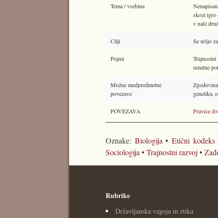
Tema / vsebina
Nenapisana
skozi igro
v naši druž
Cilji
Se učijo za
Pojmi
Trajnostni 
umetne pot
Možne medpredmetne
Zgodovina, 
povezave
genetika, o
POVEZAVA
Pravice živ
Oznake:
Biologija
•
Etični kodeks
Sociologija
•
Trajnostni razvoj
•
Zado
Rubrike
Državljanska vzgoja in etika