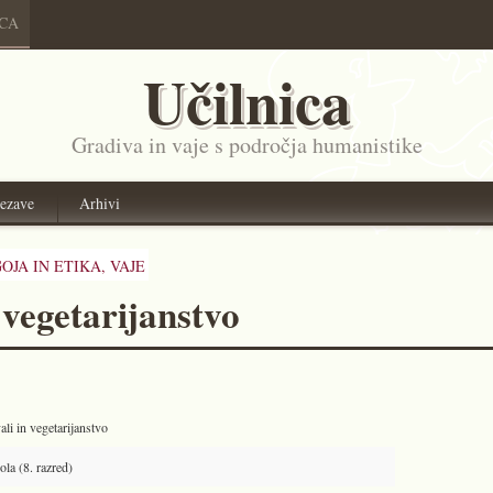
ICA
Učilnica
Gradiva in vaje s področja humanistike
ezave
Arhivi
OJA IN ETIKA,
VAJE
n vegetarijanstvo
ali in vegetarijanstvo
la (8. razred)