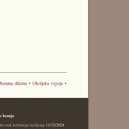
oralna dilema
•
Okoljska vzgoja
•
o branje
nevnik kritičnega mišljenja
11/12/2024