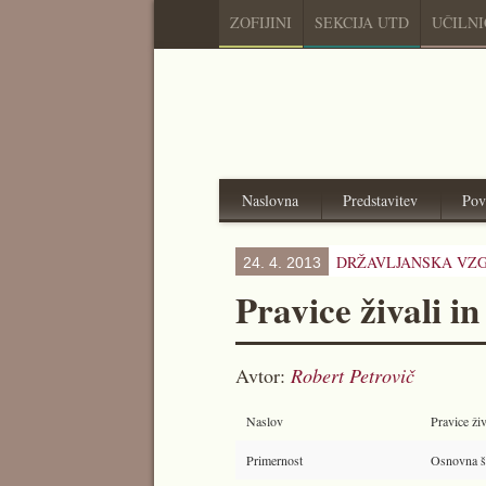
ZOFIJINI
SEKCIJA UTD
UČILN
Naslovna
Predstavitev
Pov
DRŽAVLJANSKA VZG
24. 4. 2013
Pravice živali i
Avtor:
Robert Petrovič
Naslov
Pravice živ
Primernost
Osnovna šo