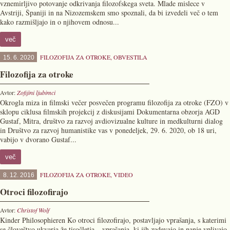
vznemirljivo potovanje odkrivanja filozofskega sveta. Mlade mislece v
Avstriji, Španiji in na Nizozemskem smo spoznali, da bi izvedeli več o tem
kako razmišljajo in o njihovem odnosu...
več
FILOZOFIJA ZA OTROKE
,
OBVESTILA
15. 6. 2020
Filozofija za otroke
Avtor:
Zofijini ljubimci
Okrogla miza in filmski večer posvečen programu filozofija za otroke (FZO) v
sklopu ciklusa filmskih projekcij z diskusijami Dokumentarna obzorja AGD
Gustaf, Mitra, društvo za razvoj avdiovizualne kulture in medkulturni dialog
in Društvo za razvoj humanistike vas v ponedeljek, 29. 6. 2020, ob 18 uri,
vabijo v dvorano Gustaf...
več
FILOZOFIJA ZA OTROKE
,
VIDEO
8. 12. 2016
Otroci filozofirajo
Avtor:
Christof Wolf
Kinder Philosophieren Ko otroci filozofirajo, postavljajo vprašanja, s katerimi
se človeštvo ukvarja že tisočletja – vprašanja, ki jih zadevajo in nanje vplivajo