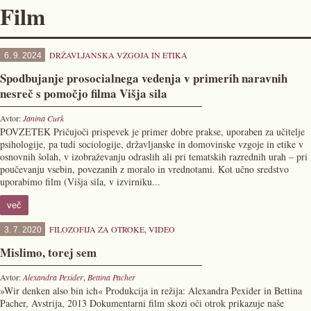
Film
DRŽAVLJANSKA VZGOJA IN ETIKA
6. 9. 2024
Spodbujanje prosocialnega vedenja v primerih naravnih
nesreč s pomočjo filma Višja sila
Avtor:
Janina Curk
POVZETEK Pričujoči prispevek je primer dobre prakse, uporaben za učitelje
psihologije, pa tudi sociologije, državljanske in domovinske vzgoje in etike v
osnovnih šolah, v izobraževanju odraslih ali pri tematskih razrednih urah – pri
poučevanju vsebin, povezanih z moralo in vrednotami. Kot učno sredstvo
uporabimo film (Višja sila, v izvirniku...
več
FILOZOFIJA ZA OTROKE
,
VIDEO
3. 7. 2020
Mislimo, torej sem
Avtor:
Alexandra Pexider
,
Bettina Pacher
»Wir denken also bin ich« Produkcija in režija: Alexandra Pexider in Bettina
Pacher, Avstrija, 2013 Dokumentarni film skozi oči otrok prikazuje naše