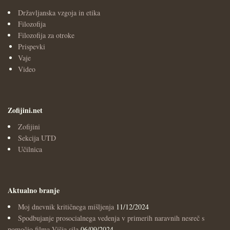
Državljanska vzgoja in etika
Filozofija
Filozofija za otroke
Prispevki
Vaje
Video
Zofijini.net
Zofijini
Sekcija UTD
Učilnica
Aktualno branje
Moj dnevnik kritičnega mišljenja
11/12/2024
Spodbujanje prosocialnega vedenja v primerih naravnih nesreč s
pomočjo filma Višja sila
06/09/2024