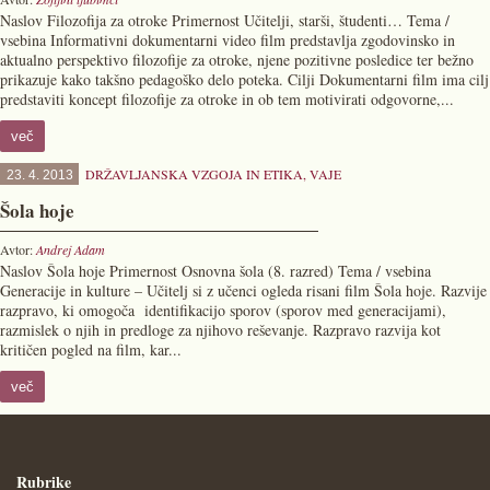
Naslov Filozofija za otroke Primernost Učitelji, starši, študenti… Tema /
vsebina Informativni dokumentarni video film predstavlja zgodovinsko in
aktualno perspektivo filozofije za otroke, njene pozitivne posledice ter bežno
prikazuje kako takšno pedagoško delo poteka. Cilji Dokumentarni film ima cilj
predstaviti koncept filozofije za otroke in ob tem motivirati odgovorne,...
več
DRŽAVLJANSKA VZGOJA IN ETIKA
,
VAJE
23. 4. 2013
Šola hoje
Avtor:
Andrej Adam
Naslov Šola hoje Primernost Osnovna šola (8. razred) Tema / vsebina
Generacije in kulture – Učitelj si z učenci ogleda risani film Šola hoje. Razvije
razpravo, ki omogoča identifikacijo sporov (sporov med generacijami),
razmislek o njih in predloge za njihovo reševanje. Razpravo razvija kot
kritičen pogled na film, kar...
več
Rubrike