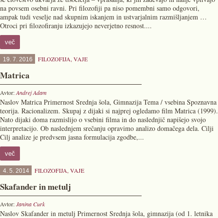
na povsem osebni ravni. Pri filozofiji pa niso pomembni samo odgovori,
ampak tudi veselje nad skupnim iskanjem in ustvarjalnim razmišljanjem …
Otroci pri filozofiranju izkazujejo neverjetno resnost....
več
FILOZOFIJA
,
VAJE
19. 7. 2016
Matrica
Avtor:
Andrej Adam
Naslov Matrica Primernost Srednja šola, Gimnazija Tema / vsebina Spoznavna
teorija. Racionalizem. Skupaj z dijaki si najprej ogledamo film Matrica (1999).
Nato dijaki doma razmislijo o vsebini filma in do naslednjič napišejo svojo
interpre­tacijo. Ob naslednjem srečanju opravimo analizo domačega dela. Cilji
Cilj analize je predvsem jasna formulacija zgodbe,...
več
FILOZOFIJA
,
VAJE
4. 5. 2014
Skafander in metulj
Avtor:
Janina Curk
Naslov Skafander in metulj Primernost Srednja šola, gimnazija (od 1. letnika