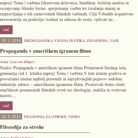
naprej) Tema / vsebina Izkustvena delavnica, hendikep, kritična analiza in
ocenjevanje filmske forme, sprejemanje vsebin ter izražanja mnenj in
razpravljanja o teh raznovrstnih filmskih vsebinah. Cilji Vzbuditi kognitivno
neravnotežje na področju vrednot in odnosa do sveta, vplivati na...
več
DRŽAVLJANSKA VZGOJA IN ETIKA
,
FILOZOFIJA
,
VAJE
15. 1. 2014
Propaganda v ameriškem igranem filmu
Avtor:
Lisa von Hilgers
Naslov Propaganda v ameriškem igranem filmu Primernost Srednja šola,
gimnazija (od 1. letnika naprej) Tema / vsebina V tem učnem gradivu se
posvečamo enemu najbolj prisotnih in najvplivnejših pojavov sodobne
industrije zabave – ameriškemu igranemu filmu. Preučevali bomo zlasti
značilnosti posameznih filmskih zvrsti ter ideologije, stališča in svetovne
nazore,...
več
FILOZOFIJA ZA OTROKE
,
VIDEO
23. 5. 2013
Filozofija za otroke
Avtor:
Zofijini ljubimci