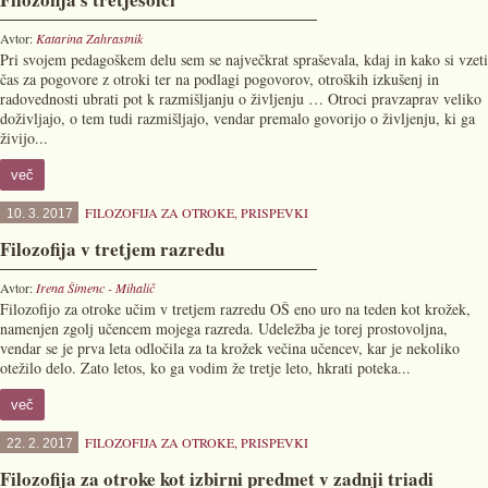
Avtor:
Katarina Zahrastnik
Pri svojem pedagoškem delu sem se največkrat spraševala, kdaj in kako si vzeti
čas za pogovore z otroki ter na podlagi pogovorov, otroških izkušenj in
radovednosti ubrati pot k razmišljanju o življenju … Otroci pravzaprav veliko
doživljajo, o tem tudi razmišljajo, vendar premalo govorijo o življenju, ki ga
živijo...
več
FILOZOFIJA ZA OTROKE
,
PRISPEVKI
10. 3. 2017
Filozofija v tretjem razredu
Avtor:
Irena Šimenc - Mihalič
Filozofijo za otroke učim v tretjem razredu OŠ eno uro na teden kot krožek,
namenjen zgolj učencem mojega razreda. Udeležba je torej prostovoljna,
vendar se je prva leta odločila za ta krožek večina učencev, kar je nekoliko
otežilo delo. Zato letos, ko ga vodim že tretje leto, hkrati poteka...
več
FILOZOFIJA ZA OTROKE
,
PRISPEVKI
22. 2. 2017
Filozofija za otroke kot izbirni predmet v zadnji triadi