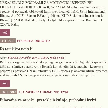
NEKAJ KNJIG Z ZGODBAMI ZA MOTIVACIJO UČENCEV PRI
FILOZOFIJI ZA OTROKE Bennett, W. (2006). Moralne vrednote za mlade:
zgodbe, ki pomagajo oblikovati lastni svet vrednot. Tržič: Učila International.
Blabey, A. (2013). Stanko Peška. Ljubljana: KUD Sodobnost International.
Blake, Q. (2013). Kakaduji. Celje: Celjska Mohorjeva družba. Brenifier, O.
(2007). Kaj...
več
FILOZOFIJA
,
OBVESTILA
4. 1. 2019
Retorik kot učitelj
Avtor:
Barbara Domajnko
,
Igor Ž. Žagar
,
Janja Žmavc
Retorično-argumentativni vidiki pedagoškega diskurza V Digitalni knjižnici je
izšla nova knjiga z naslovom »Retorik kot učitelj«, ki je nastala v kontekstu
priprav na prenovo UN za Retoriko v OŠ. Retorika je obvezni izbirni predmet
v slovenskih OŠ, vse večji interes zanjo pa se kaže tudi v SŠ, kjer jo...
več
FILOZOFIJA ZA OTROKE
,
PRISPEVKI
16. 4. 2018
Filozofija za otroke: pretekle izkušnje, prihodnji izzivi