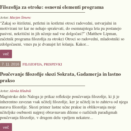
Filozofija za otroke: osnovni elementi programa
Avtor:
Marjan Šimenc
“Zakaj so štiriletni, petletni in šestletni otroci radovedni, ustvarjalni in
motivirani ter kar ne nehajo spraševati, do osemnajstega leta pa postanejo
pasivni, nekritični in jih učenje nad vse dolgočasi?” (Matthew Lipman,
začetnik programa filozofija za otroke) Otroci so radovedni, mladostniki so
zdolgočaseni, vmes pa je dvanajst let šolanja. Kakor...
več
FILOZOFIJA
,
PRISPEVKI
7. 11. 2016
Poučevanje filozofije skozi Sokrata, Gadamerja in lastno
prakso
Avtor:
Alenka Hladnik
Magistrsko delo Naloga je prikaz refleksije poučevanja filozofije, ki ji je
inherentno zavezan vsak učitelj filozofije, ker je učitelj in to zahteva od njega
narava filozofije. Skozi primer lastne učne prakse in oblikovanja moje
učiteljske osebnosti najprej obravnavam dileme o različnih paradigmah
poučevanja filozofije, v drugem delu vpeljem nekatere...
več