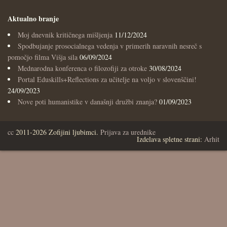
Aktualno branje
Moj dnevnik kritičnega mišljenja
11/12/2024
Spodbujanje prosocialnega vedenja v primerih naravnih nesreč s
pomočjo filma Višja sila
06/09/2024
Mednarodna konferenca o filozofiji za otroke
30/08/2024
Portal Eduskills+Reflections za učitelje na voljo v slovenščini!
24/09/2023
Nove poti humanistike v današnji družbi znanja?
01/09/2023
cc
2011-2026 Zofijini ljubimci.
Prijava za urednike
Izdelava spletne strani:
Arhit