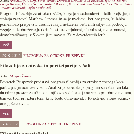
Avtor:
Ana Marija Grum
,
Boris Vezjak
,
Doroteja Čebular
,
Ena Bissachi
,
Igor M. Ravnik
,
Lucija Brečko
,
Marjan Šimenc
,
Robert Petrovič
,
Rudi Kotnik
,
Smiljana Gartner
,
Tanja Pihlar
,
Tomaž Grušovnik
,
Vojko Strahovnik
Program Filozofije za otroke (FZO), ki ga je v sedemdesetih letih prejšnjega
stoletja zasnoval Matthew Lipman in se je uveljavil kot program, ki lahko
pomembno prispeva k uresničevanju nekaterih bistvenih ciljev na področju
vzgoje in izobraževanja (kritičnost, ustvarjalnost, pluralnost, avtonomnost,
demokratičnost), v Sloveniji ni novost. Že v devetdesetih letih...
več
FILOZOFIJA ZA OTROKE
,
PRISPEVKI
23. 8. 2017
Filozofija za otroke in participacija v šoli
Avtor:
Marjan Šimenc
Povzetek Prispevek predstavi program filozofija za otroke z zornega kota
participacije učencev v šoli. Analiza pokaže, da je program strukturiran tako,
da odpre prostor za učence in njihovo sodelovanje ne samo pri obravnavi tem,
temveč tudi pri izbiri tem, ki se bodo obravnavale. To aktivno vlogo učencev
omogočata dva...
več
FILOZOFIJA ZA OTROKE
,
PRISPEVKI
5. 4. 2017
Filozofija s tretješolci