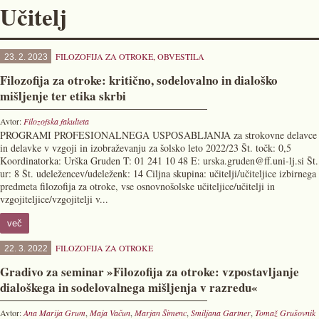
Učitelj
FILOZOFIJA ZA OTROKE
,
OBVESTILA
23. 2. 2023
Filozofija za otroke: kritično, sodelovalno in dialoško
mišljenje ter etika skrbi
Avtor:
Filozofska fakulteta
PROGRAMI PROFESIONALNEGA USPOSABLJANJA za strokovne delavce
in delavke v vzgoji in izobraževanju za šolsko leto 2022/23 Št. točk: 0,5
Koordinatorka: Urška Gruden T: 01 241 10 48 E: urska.gruden@ff.uni-lj.si Št.
ur: 8 Št. udeležencev/udeleženk: 14 Ciljna skupina: učitelji/učiteljice izbirnega
predmeta filozofija za otroke, vse osnovnošolske učiteljice/učitelji in
vzgojiteljice/vzgojitelji v...
več
FILOZOFIJA ZA OTROKE
22. 3. 2022
Gradivo za seminar »Filozofija za otroke: vzpostavljanje
dialoškega in sodelovalnega mišljenja v razredu«
Avtor:
Ana Marija Grum
,
Maja Vačun
,
Marjan Šimenc
,
Smiljana Gartner
,
Tomaž Grušovnik