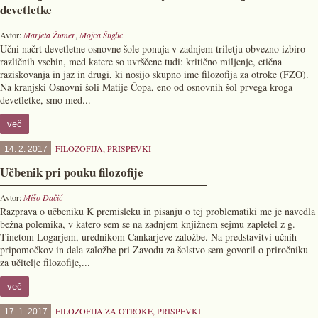
devetletke
Avtor:
Marjeta Žumer
,
Mojca Štiglic
Učni načrt devetletne osnovne šole ponuja v zadnjem triletju obvezno izbiro
različnih vsebin, med katere so uvrščene tudi: kritično miljenje, etična
raziskovanja in jaz in drugi, ki nosijo skupno ime filozofija za otroke (FZO).
Na kranjski Osnovni šoli Matije Čopa, eno od osnovnih šol prvega kroga
devetletke, smo med...
več
FILOZOFIJA
,
PRISPEVKI
14. 2. 2017
Učbenik pri pouku filozofije
Avtor:
Mišo Dačić
Razprava o učbeniku K premisleku in pisanju o tej problematiki me je navedla
bežna polemika, v katero sem se na zadnjem knjižnem sejmu zapletel z g.
Tinetom Logarjem, urednikom Cankarjeve založbe. Na predstavitvi učnih
pripomočkov in dela založbe pri Zavodu za šolstvo sem govoril o priročniku
za učitelje filozofije,...
več
FILOZOFIJA ZA OTROKE
,
PRISPEVKI
17. 1. 2017