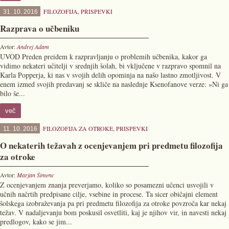
FILOZOFIJA
,
PRISPEVKI
31. 10. 2016
Razprava o učbeniku
Avtor:
Andrej Adam
UVOD Preden preidem k razpravljanju o problemih učbenika, kakor ga
vidimo nekateri učitelji v srednjih šolah, bi vključene v razpravo spomnil na
Karla Popperja, ki nas v svojih delih opominja na našo lastno zmotljivost. V
enem izmed svojih predavanj se skliče na naslednje Ksenofanove verze: »Ni ga
bilo še...
več
FILOZOFIJA ZA OTROKE
,
PRISPEVKI
11. 10. 2016
O nekaterih težavah z ocenjevanjem pri predmetu filozofija
za otroke
Avtor:
Marjan Šimenc
Z ocenjevanjem znanja preverjamo, koliko so posamezni učenci usvojili v
učnih načrtih predpisane cilje, vsebine in procese. Ta sicer običajni element
šolskega izobraževanja pa pri predmetu filozofija za otroke povzroča kar nekaj
težav. V nadaljevanju bom poskusil osvetliti, kaj je njihov vir, in navesti nekaj
predlogov, kako se jim...