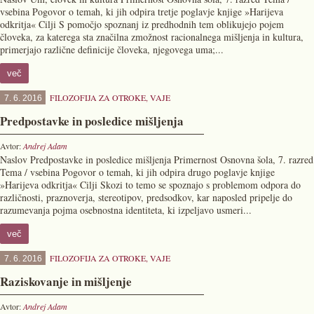
vsebina Pogovor o temah, ki jih odpira tretje poglavje knjige »Harijeva
odkritja« Cilji S pomočjo spoznanj iz predhodnih tem oblikujejo pojem
človeka, za katerega sta značilna zmožnost racionalnega mišljenja in kultura,
primerjajo različne definicije človeka, njegovega uma;...
več
FILOZOFIJA ZA OTROKE
,
VAJE
7. 6. 2016
Predpostavke in posledice mišljenja
Avtor:
Andrej Adam
Naslov Predpostavke in posledice mišljenja Primernost Osnovna šola, 7. razred
Tema / vsebina Pogovor o temah, ki jih odpira drugo poglavje knjige
»Harijeva odkritja« Cilji Skozi to temo se spoznajo s problemom odpora do
različnosti, praznoverja, stereotipov, predsodkov, kar naposled pripelje do
razumevanja pojma osebnostna identiteta, ki izpeljavo usmeri...
več
FILOZOFIJA ZA OTROKE
,
VAJE
7. 6. 2016
Raziskovanje in mišljenje
Avtor:
Andrej Adam