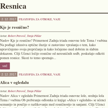
Resnica
FILOZOFIJA ZA OTROKE
,
VAJE
2. 12. 2017
Kje je resnično?
Avtor:
Robert Petrovič
,
Tanja Pihlar
Naslov Kje je resnično? Primernost Zadnja triada osnovne šole Tema / vsebina
Na podlagi izkusiva optične iluzije si zastavimo vprašanja o tem, kako
upravičujemo svoja prepričanja in kako ločujemo med dobrim in slabim
dokazom. Cilji Učenci ločijo resnične od neresničnih sodb, poskušajo odkriti
pomen resnice. Skozi to temo spoznajo...
več
FILOZOFIJA ZA OTROKE
,
VAJE
2. 12. 2017
Alica v ogledalu
Avtor:
Robert Petrovič
,
Tanja Pihlar
Naslov Alica v ogledalu Primernost Zadnja triada osnovne šole, srednja šola
Tema / vsebina Ob prebiranju odlomka iz knjige »Alica v ogledalu« se učenci
seznanijo in poučijo o razlikovanju med resničnostjo in sanjami. Cilji Učenci