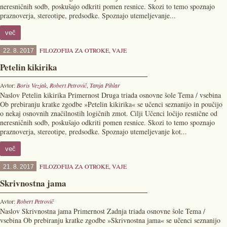
neresničnih sodb, poskušajo odkriti pomen resnice. Skozi to temo spoznajo
praznoverja, stereotipe, predsodke. Spoznajo utemeljevanje...
več
FILOZOFIJA ZA OTROKE
,
VAJE
22. 8. 2017
Petelin kikirika
Avtor:
Boris Vezjak
,
Robert Petrovič
,
Tanja Pihlar
Naslov Petelin kikirika Primernost Druga triada osnovne šole Tema / vsebina
Ob prebiranju kratke zgodbe »Petelin kikirika« se učenci seznanijo in poučijo
o nekaj osnovnih značilnostih logičnih zmot. Cilji Učenci ločijo resnične od
neresničnih sodb, poskušajo odkriti pomen resnice. Skozi to temo spoznajo
praznoverja, stereotipe, predsodke. Spoznajo utemeljevanje kot...
več
FILOZOFIJA ZA OTROKE
,
VAJE
21. 8. 2017
Skrivnostna jama
Avtor:
Robert Petrovič
Naslov Skrivnostna jama Primernost Zadnja triada osnovne šole Tema /
vsebina Ob prebiranju kratke zgodbe »Skrivnostna jama« se učenci seznanijo