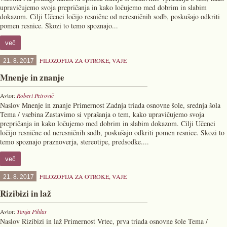
upravičujemo svoja prepričanja in kako ločujemo med dobrim in slabim
dokazom. Cilji Učenci ločijo resnične od neresničnih sodb, poskušajo odkriti
pomen resnice. Skozi to temo spoznajo...
več
FILOZOFIJA ZA OTROKE
,
VAJE
21. 8. 2017
Mnenje in znanje
Avtor:
Robert Petrovič
Naslov Mnenje in znanje Primernost Zadnja triada osnovne šole, srednja šola
Tema / vsebina Zastavimo si vprašanja o tem, kako upravičujemo svoja
prepričanja in kako ločujemo med dobrim in slabim dokazom. Cilji Učenci
ločijo resnične od neresničnih sodb, poskušajo odkriti pomen resnice. Skozi to
temo spoznajo praznoverja, stereotipe, predsodke....
več
FILOZOFIJA ZA OTROKE
,
VAJE
21. 8. 2017
Rizibizi in laž
Avtor:
Tanja Pihlar
Naslov Rizibizi in laž Primernost Vrtec, prva triada osnovne šole Tema /