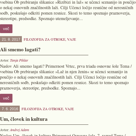
vsebina Ob prebiranju slikanice »Rizibizi in laž« se učenci seznanijo in poučijo
o nekaj osnovnih značilnostih laži. Cilji Učenci ločijo resnične od neresničnih
sodb, poskušajo odkriti pomen resnice. Skozi to temo spoznajo praznoverja,
stereotipe, predsodke. Spoznajo utemeljevanje...
več
FILOZOFIJA ZA OTROKE
,
VAJE
21. 8. 2017
Ali smemo lagati?
Avtor:
Tanja Pihlar
Naslov Ali smemo lagati? Primernost Vrtec, prva triada osnovne šole Tema /
vsebina Ob prebiranju slikanice »Laž in njen ženin« se učenci seznanijo in
poučijo o nekaj osnovnih značilnostih laži. Cilji Učenci ločijo resnične od
neresničnih sodb, poskušajo odkriti pomen resnice. Skozi to temo spoznajo
praznoverja, stereotipe, predsodke. Spoznajo...
več
FILOZOFIJA ZA OTROKE
,
VAJE
7. 6. 2016
Um, človek in kultura
Avtor:
Andrej Adam
Naslov Um, človek in kultura Primernost Osnovna šola, 7. razred Tema /