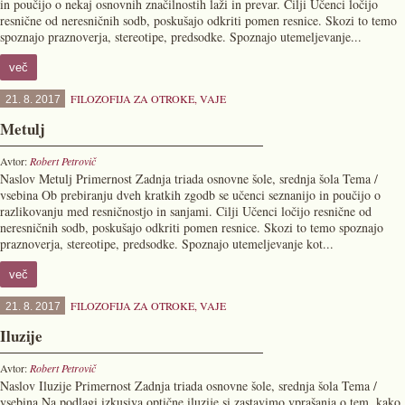
in poučijo o nekaj osnovnih značilnostih laži in prevar. Cilji Učenci ločijo
resnične od neresničnih sodb, poskušajo odkriti pomen resnice. Skozi to temo
spoznajo praznoverja, stereotipe, predsodke. Spoznajo utemeljevanje...
več
FILOZOFIJA ZA OTROKE
,
VAJE
21. 8. 2017
Metulj
Avtor:
Robert Petrovič
Naslov Metulj Primernost Zadnja triada osnovne šole, srednja šola Tema /
vsebina Ob prebiranju dveh kratkih zgodb se učenci seznanijo in poučijo o
razlikovanju med resničnostjo in sanjami. Cilji Učenci ločijo resnične od
neresničnih sodb, poskušajo odkriti pomen resnice. Skozi to temo spoznajo
praznoverja, stereotipe, predsodke. Spoznajo utemeljevanje kot...
več
FILOZOFIJA ZA OTROKE
,
VAJE
21. 8. 2017
Iluzije
Avtor:
Robert Petrovič
Naslov Iluzije Primernost Zadnja triada osnovne šole, srednja šola Tema /
vsebina Na podlagi izkusiva optične iluzije si zastavimo vprašanja o tem, kako