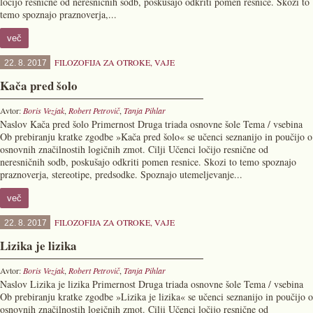
ločijo resnične od neresničnih sodb, poskušajo odkriti pomen resnice. Skozi to
temo spoznajo praznoverja,...
več
FILOZOFIJA ZA OTROKE
,
VAJE
22. 8. 2017
Kača pred šolo
Avtor:
Boris Vezjak
,
Robert Petrovič
,
Tanja Pihlar
Naslov Kača pred šolo Primernost Druga triada osnovne šole Tema / vsebina
Ob prebiranju kratke zgodbe »Kača pred šolo« se učenci seznanijo in poučijo o
osnovnih značilnostih logičnih zmot. Cilji Učenci ločijo resnične od
neresničnih sodb, poskušajo odkriti pomen resnice. Skozi to temo spoznajo
praznoverja, stereotipe, predsodke. Spoznajo utemeljevanje...
več
FILOZOFIJA ZA OTROKE
,
VAJE
22. 8. 2017
Lizika je lizika
Avtor:
Boris Vezjak
,
Robert Petrovič
,
Tanja Pihlar
Naslov Lizika je lizika Primernost Druga triada osnovne šole Tema / vsebina
Ob prebiranju kratke zgodbe »Lizika je lizika« se učenci seznanijo in poučijo o
osnovnih značilnostih logičnih zmot. Cilji Učenci ločijo resnične od