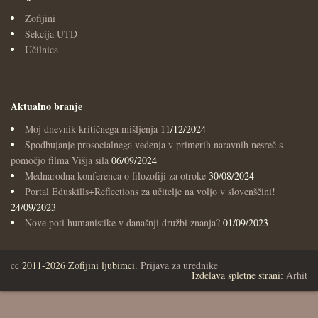
Zofijini
Sekcija UTD
Učilnica
Aktualno branje
Moj dnevnik kritičnega mišljenja
11/12/2024
Spodbujanje prosocialnega vedenja v primerih naravnih nesreč s
pomočjo filma Višja sila
06/09/2024
Mednarodna konferenca o filozofiji za otroke
30/08/2024
Portal Eduskills+Reflections za učitelje na voljo v slovenščini!
24/09/2023
Nove poti humanistike v današnji družbi znanja?
01/09/2023
cc
2011-2026 Zofijini ljubimci.
Prijava za urednike
Izdelava spletne strani:
Arhit