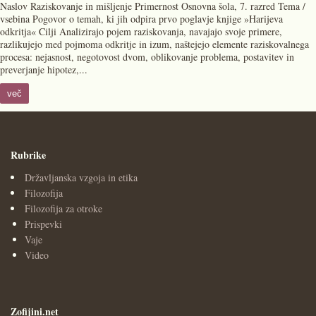
Naslov Raziskovanje in mišljenje Primernost Osnovna šola, 7. razred Tema /
vsebina Pogovor o temah, ki jih odpira prvo poglavje knjige »Harijeva
odkritja« Cilji Analizirajo pojem raziskovanja, navajajo svoje primere,
razlikujejo med pojmoma odkritje in izum, naštejejo elemente raziskovalnega
procesa: nejasnost, negotovost dvom, oblikovanje problema, postavitev in
preverjanje hipotez,...
več
Rubrike
Državljanska vzgoja in etika
Filozofija
Filozofija za otroke
Prispevki
Vaje
Video
Zofijini.net